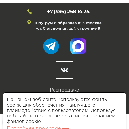
+7 (495)
268 14 24
Шоу-рум с образцами: г. Москва
ул. Складочная, д. 1, строение 9
Распродажа
Готовые дизайны
На нашем веб-сайте используются файлы
cookie для обеспечения наилучшего
Дизайнерам
взаимодействия с пользователем. Используя
веб-сайт, вы соглашаетесь с использованием
НАШИ ПАРТНЁРЫ
файлов cookie.
Подробнее про cookie ⟶