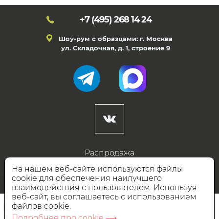
+7 (495)
268 14 24
Шоу-рум с образцами: г. Москва
ул. Складочная, д. 1, строение 9
Распродажа
Готовые дизайны
На нашем веб-сайте используются файлы
cookie для обеспечения наилучшего
Дизайнерам
взаимодействия с пользователем. Используя
веб-сайт, вы соглашаетесь с использованием
НАШИ ПАРТНЁРЫ
файлов cookie.
Подробнее про cookie ⟶