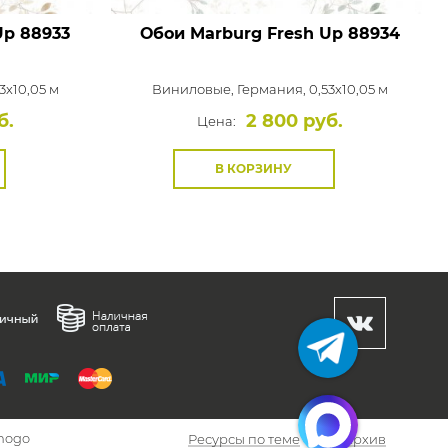
Up
88933
Обои Marburg Fresh Up
88934
3x10,05 м
Виниловые,
Германия, 0,53x10,05 м
б.
2 800 руб.
Цена:
В КОРЗИНУ
hogo
Ресурсы по теме
Архив