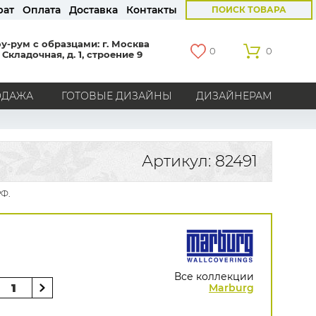
рат
Оплата
Доставка
Контакты
ПОИСК ТОВАРА
у-рум с образцами: г. Москва
0
0
 Складочная, д. 1, строение 9
ОДАЖА
ГОТОВЫЕ ДИЗАЙНЫ
ДИЗАЙНЕРАМ
СТРАНЫ
Америка
Англия
Бельгия
Германия
Артикул: 82491
Голландия
Италия
Россия
Все страны
РФ.
БРЕНДЫ
Marburg
Loymina
Milassa
Aura
York
Khroma
Andrea Rossi
Bernardo Bartalucci
Zambaiti
KT-Exclusive
Baoqili
Все коллекции
AS Creation
Marburg
Hygge Roll
Распродажа остатков
Grandeco