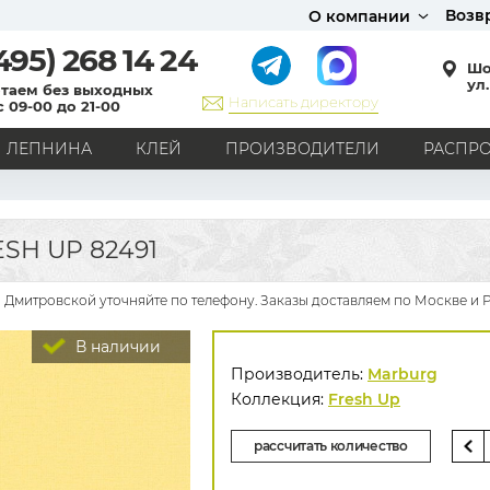
Возв
О компании
495)
268 14 24
Шо
ул.
таем без выходных
Написать директору
с 09-00 до 21-00
ЛЕПНИНА
КЛЕЙ
ПРОИЗВОДИТЕЛИ
РАСПР
СТИЛЬ
Кантри
Модерн
Прованс
Хай-тек
Лофт
SH UP 82491
Классика
Английский стиль
Скандинавский стиль
Японский стиль
Все стили
 Дмитровской уточняйте по телефону. Заказы доставляем по Москве и 
РИСУНОК
В наличии
Граффити
Карта мира
Книги
Под кирпич
Производитель:
Marburg
С вензелями
С надписями
Однотонные
Коллекция:
Fresh Up
Геометрический рисунок
Цветы
Дамаск
рассчитать количество
В клетку
В полоску
Все рисунки