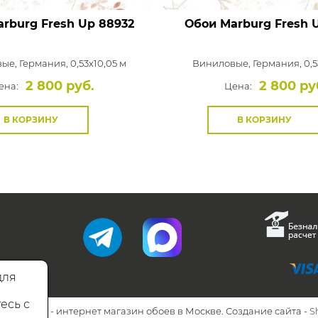
rburg Fresh Up
88932
Обои Marburg Fresh 
вые,
Германия, 0,53x10,05 м
Виниловые,
Германия, 0,5
2 800 руб.
2 800 ру
ена:
Цена:
В КОРЗИНУ
В КОРЗИНУ
для
есь с
26 Walls.ru - интернет магазин обоев в Москве. Создание сайта -
S