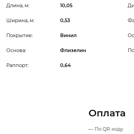
Длина, м:
10,05
Ди
Ширина, м:
0,53
Фа
Покрытие:
Винил
Ос
Основа:
Флизелин
П
Раппорт:
0,64
Оплата
— По QR-коду