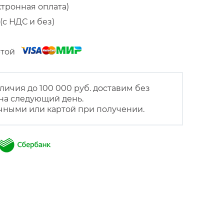
ктронная оплата)
(с НДС и без)
артой
личия до 100 000 руб. доставим без
на следующий день.
чными или картой при получении.