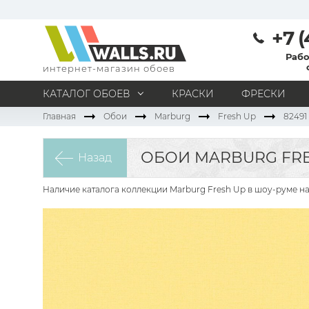
+7 (
Рабо
интернет-магазин обоев
КАТАЛОГ ОБОЕВ
КРАСКИ
ФРЕСКИ
Главная
Обои
Marburg
Fresh Up
82491
МАТЕРИАЛ
Под покраску
Натуральные
Флизелиновые
ОБОИ MARBURG FRE
Назад
Виниловые
Бумажные
Текстильные
Акриловые
Все материалы
Наличие каталога коллекции Marburg Fresh Up в шоу-руме на
ПОМЕЩЕНИЕ
Кабинет
Коридор
Офис
Гостиная
Спальня
Детская
Кухня
Прихожая
Все типы помещений