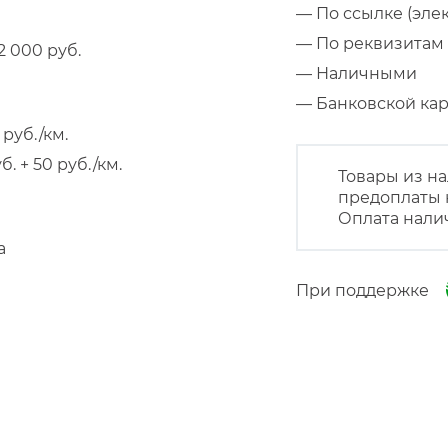
— По ссылке (эле
— По реквизитам 
 000 руб.
— Наличными
— Банковской к
руб./км.
 + 50 руб./км.
Товары из на
предоплаты 
Оплата нали
а
При поддержке