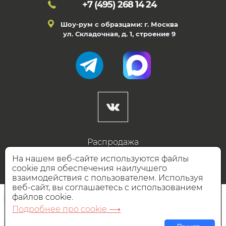
+7 (495)
268 14 24
Шоу-рум с образцами: г. Москва
ул. Складочная, д. 1, строение 9
Распродажа
Готовые дизайны
На нашем веб-сайте используются файлы
cookie для обеспечения наилучшего
Дизайнерам
взаимодействия с пользователем. Используя
веб-сайт, вы соглашаетесь с использованием
НАШИ ПАРТНЁРЫ
файлов cookie.
Подробнее про cookie ⟶