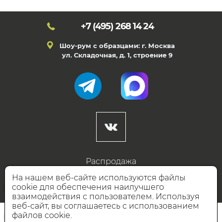
+7 (495)
268 14 24
Шоу-рум с образцами: г. Москва
ул. Складочная, д. 1, строение 9
Распродажа
Готовые дизайны
На нашем веб-сайте используются файлы
cookie для обеспечения наилучшего
Дизайнерам
взаимодействия с пользователем. Используя
веб-сайт, вы соглашаетесь с использованием
НАШИ ПАРТНЁРЫ
файлов cookie.