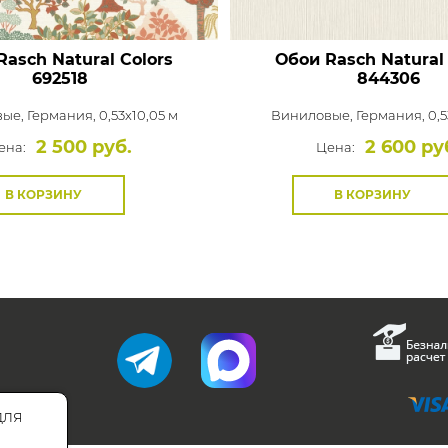
Rasch Natural Colors
Обои Rasch Natural 
692518
844306
вые,
Германия, 0,53x10,05 м
Виниловые,
Германия, 0,5
2 500 руб.
2 600 ру
ена:
Цена:
В КОРЗИНУ
В КОРЗИНУ
для