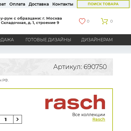
рат
Оплата
Доставка
Контакты
ПОИСК ТОВАРА
у-рум с образцами: г. Москва
0
0
 Складочная, д. 1, строение 9
ОДАЖА
ГОТОВЫЕ ДИЗАЙНЫ
ДИЗАЙНЕРАМ
СТРАНЫ
Америка
Англия
Бельгия
Германия
Артикул: 690750
Голландия
Италия
Россия
Все страны
и РФ.
БРЕНДЫ
Marburg
Loymina
Milassa
Aura
York
Khroma
Andrea Rossi
Bernardo Bartalucci
Zambaiti
KT-Exclusive
Baoqili
Все коллекции
AS Creation
Rasch
Hygge Roll
Распродажа остатков
Grandeco