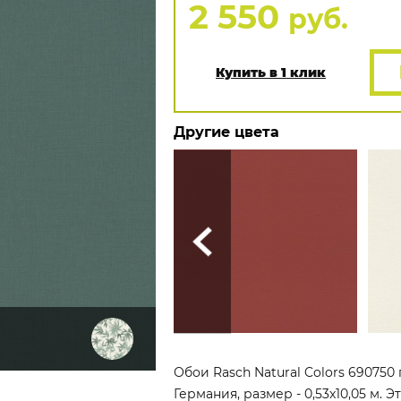
2 550
руб.
Купить в 1 клик
Другие цвета
Обои Rasch Natural Colors 690750
Германия, размер - 0,53x10,05 м.