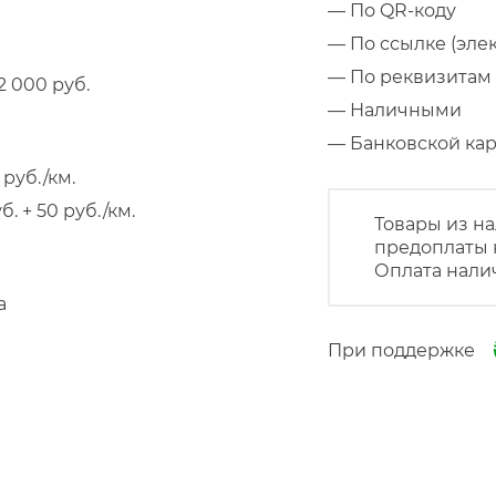
— По QR-коду
— По ссылке (эле
— По реквизитам 
 000 руб.
— Наличными
— Банковской к
руб./км.
 + 50 руб./км.
Товары из на
предоплаты 
Оплата нали
а
При поддержке