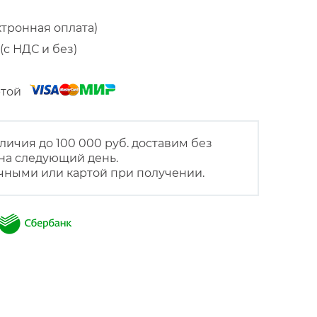
ктронная оплата)
(с НДС и без)
артой
личия до 100 000 руб. доставим без
на следующий день.
чными или картой при получении.