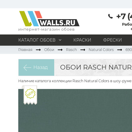
+7 (
Рабо
интернет-магазин обоев
КАТАЛОГ ОБОЕВ
КРАСКИ
ФРЕСКИ
Главная
Обои
Rasch
Natural Colors
690
МАТЕРИАЛ
Под покраску
Натуральные
Флизелиновые
ОБОИ RASCH NATUR
Назад
Виниловые
Бумажные
Текстильные
Акриловые
Все материалы
Наличие каталога коллекции Rasch Natural Colors в шоу-руме
ПОМЕЩЕНИЕ
Кабинет
Коридор
Офис
Гостиная
Спальня
Детская
Кухня
Прихожая
Все типы помещений