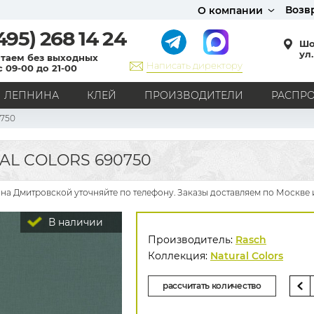
Возв
О компании
495)
268 14 24
Шо
ул.
таем без выходных
Написать директору
с 09-00 до 21-00
ЛЕПНИНА
КЛЕЙ
ПРОИЗВОДИТЕЛИ
РАСПР
750
СТИЛЬ
Кантри
Модерн
Прованс
Хай-тек
Лофт
AL COLORS 690750
Классика
Английский стиль
Скандинавский стиль
Японский стиль
Все стили
 на Дмитровской уточняйте по телефону. Заказы доставляем по Москве 
РИСУНОК
В наличии
Граффити
Карта мира
Книги
Под кирпич
Производитель:
Rasch
С вензелями
С надписями
Однотонные
Коллекция:
Natural Colors
Геометрический рисунок
Цветы
Дамаск
рассчитать количество
В клетку
В полоску
Все рисунки