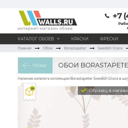
+7 (
Рабо
интернет-магазин обоев
КАТАЛОГ ОБОЕВ
КРАСКИ
ФРЕСКИ
Главная
Обои
Borastapeter
Swedish Grace
МАТЕРИАЛ
Под покраску
Натуральные
Флизелиновые
ОБОИ BORASTAPETER
Назад
Виниловые
Бумажные
Текстильные
Акриловые
Все материалы
Наличие каталога коллекции Borastapeter Swedish Grace в ш
ПОМЕЩЕНИЕ
Образец в магази
Кабинет
Коридор
Офис
Гостиная
Спальня
Детская
Кухня
Прихожая
Все типы помещений