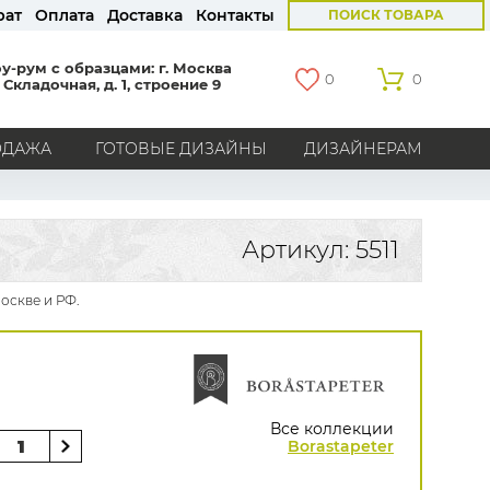
рат
Оплата
Доставка
Контакты
ПОИСК ТОВАРА
у-рум с образцами: г. Москва
0
0
 Складочная, д. 1, строение 9
ОДАЖА
ГОТОВЫЕ ДИЗАЙНЫ
ДИЗАЙНЕРАМ
СТРАНЫ
Америка
Англия
Бельгия
Германия
Артикул: 5511
Голландия
Италия
Россия
Все страны
оскве и РФ.
БРЕНДЫ
Marburg
Loymina
Milassa
Aura
York
Khroma
Andrea Rossi
Bernardo Bartalucci
Zambaiti
KT-Exclusive
Baoqili
Все коллекции
AS Creation
Borastapeter
Hygge Roll
Распродажа остатков
Grandeco