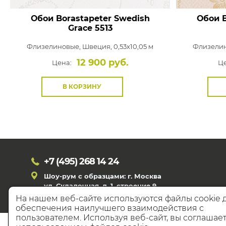
Обои Borastapeter Swedish
Обои B
Grace
5513
Флизелиновые,
Швеция, 0,53x10,05 м
Флизели
12 900 руб.
Цена:
Це
В КОРЗИНУ
+7 (495)
268 14 24
Шоу-рум с образцами: г. Москва
ул. Складочная, д. 1, строение 9
На нашем веб-сайте используются файлы cookie 
обеспечения наилучшего взаимодействия с
пользователем. Используя веб-сайт, вы соглашает
© 20