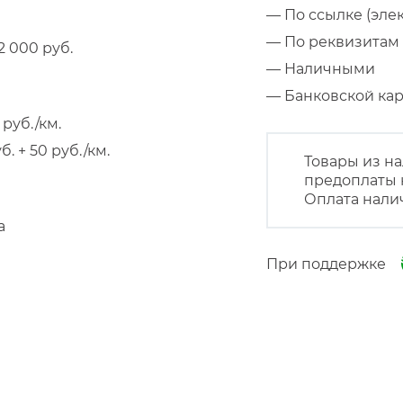
— По ссылке (эле
— По реквизитам 
 000 руб.
— Наличными
— Банковской к
руб./км.
 + 50 руб./км.
Товары из на
предоплаты 
Оплата нали
а
При поддержке