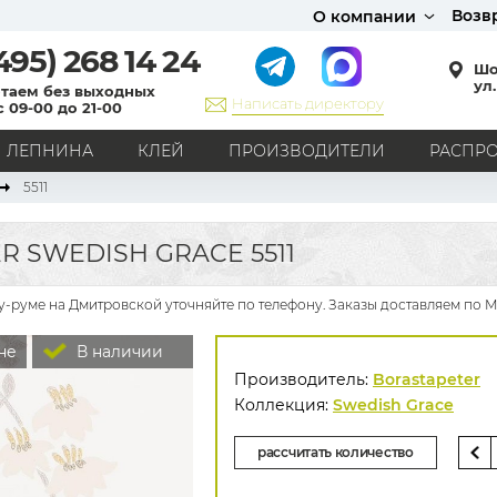
Возв
О компании
495)
268 14 24
Шо
ул.
таем без выходных
Написать директору
с 09-00 до 21-00
ЛЕПНИНА
КЛЕЙ
ПРОИЗВОДИТЕЛИ
РАСПР
5511
СТИЛЬ
Кантри
Модерн
Прованс
Хай-тек
Лофт
 SWEDISH GRACE 5511
Классика
Английский стиль
Скандинавский стиль
Японский стиль
Все стили
оу-руме на Дмитровской уточняйте по телефону. Заказы доставляем по М
РИСУНОК
не
В наличии
Граффити
Карта мира
Книги
Под кирпич
Производитель:
Borastapeter
С вензелями
С надписями
Однотонные
Коллекция:
Swedish Grace
Геометрический рисунок
Цветы
Дамаск
рассчитать количество
В клетку
В полоску
Все рисунки