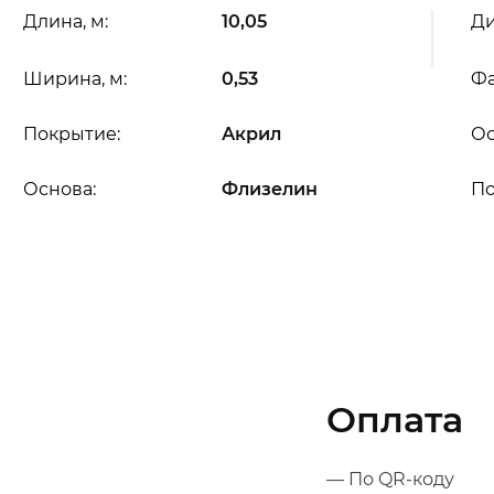
Длина, м:
10,05
Ди
Ширина, м:
0,53
Фа
Покрытие:
Акрил
Ос
Основа:
Флизелин
П
Оплата
— По QR-коду