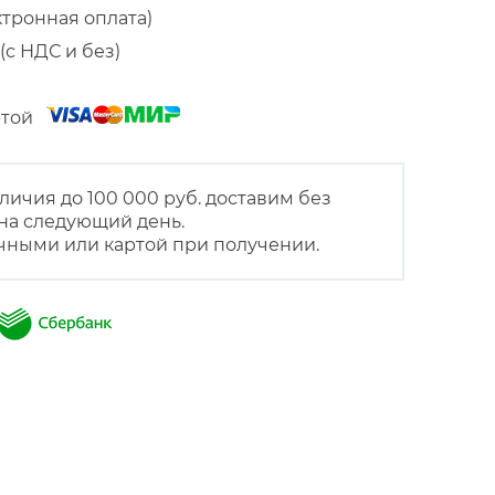
ктронная оплата)
(с НДС и без)
артой
личия до 100 000 руб. доставим без
на следующий день.
чными или картой при получении.