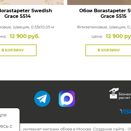
orastapeter Swedish
Обои Borastapeter 
Grace
5514
Grace
5515
новые,
Швеция, 0,53x10,05 м
Флизелиновые,
Швеция, 0,
12 900 руб.
12 900 ру
на:
Цена:
В КОРЗИНУ
В КОРЗИНУ
для
есь с
26 Walls.ru - интернет магазин обоев в Москве. Создание сайта -
S