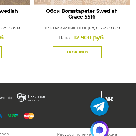
Swedish
Обои Borastapeter Swedish
Grace
5516
53x10,05 м
Флизелиновые,
Швеция, 0,53x10,05 м
б.
12 900 руб.
Цена:
В КОРЗИНУ
hogo
Ресурсы по теме
Архив