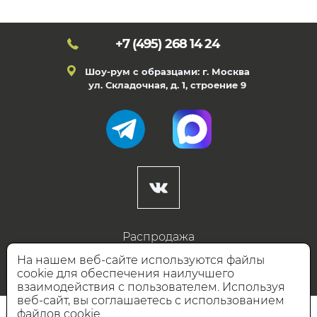
+7 (495)
268 14 24
Шоу-рум с образцами: г. Москва
ул. Складочная, д. 1, строение 9
Распродажа
Готовые дизайны
На нашем веб-сайте используются файлы
cookie для обеспечения наилучшего
Дизайнерам
взаимодействия с пользователем. Используя
веб-сайт, вы соглашаетесь с использованием
НАШИ ПАРТНЁРЫ
файлов cookie.