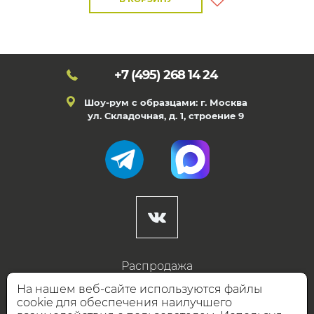
+7 (495)
268 14 24
Шоу-рум с образцами: г. Москва
ул. Складочная, д. 1, строение 9
Распродажа
Готовые дизайны
На нашем веб-сайте используются файлы
cookie для обеспечения наилучшего
Дизайнерам