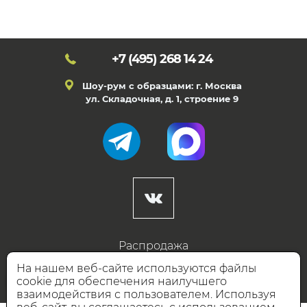
+7 (495)
268 14 24
Шоу-рум с образцами: г. Москва
ул. Складочная, д. 1, строение 9
Распродажа
Готовые дизайны
На нашем веб-сайте используются файлы
cookie для обеспечения наилучшего
Дизайнерам
взаимодействия с пользователем. Используя