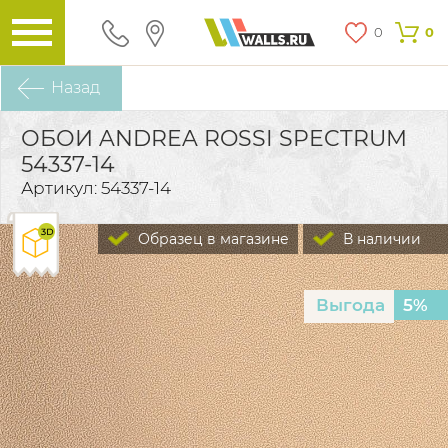
0
0
Назад
ОБОИ ANDREA ROSSI SPECTRUM
54337-14
Артикул: 54337-14
Образец в магазине
В наличии
Выгода
5%