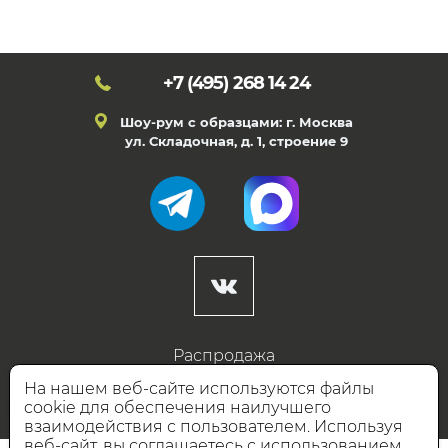
+7 (495)
268 14 24
Шоу-рум с образцами: г. Москва
ул. Складочная, д. 1, строение 9
Распродажа
Готовые дизайны
На нашем веб-сайте используются файлы
cookie для обеспечения наилучшего
Дизайнерам
взаимодействия с пользователем. Используя
веб-сайт, вы соглашаетесь с использованием