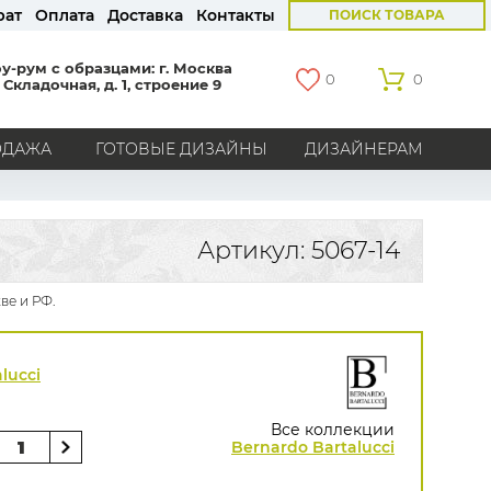
рат
Оплата
Доставка
Контакты
ПОИСК ТОВАРА
у-рум с образцами: г. Москва
0
0
 Складочная, д. 1, строение 9
ОДАЖА
ГОТОВЫЕ ДИЗАЙНЫ
ДИЗАЙНЕРАМ
СТРАНЫ
Америка
Англия
Бельгия
Германия
Артикул: 5067-14
Голландия
Италия
Россия
Все страны
ве и РФ.
БРЕНДЫ
Marburg
Loymina
Milassa
Aura
York
lucci
Khroma
Andrea Rossi
Bernardo Bartalucci
Zambaiti
KT-Exclusive
Baoqili
Все коллекции
AS Creation
Bernardo Bartalucci
Hygge Roll
Распродажа остатков
Grandeco