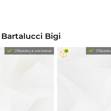
artalucci Bigi
Образец в магазине
Образец