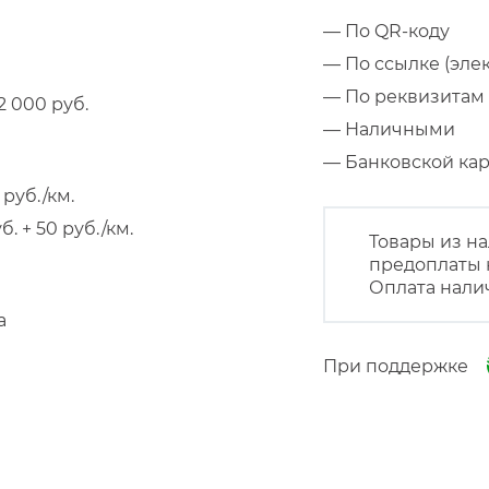
— По QR-коду
— По ссылке (эле
— По реквизитам 
 000 руб.
— Наличными
— Банковской к
руб./км.
 + 50 руб./км.
Товары из на
предоплаты 
Оплата нали
а
При поддержке