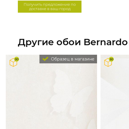
Получить предложение по
доставке в ваш город
Другие обои Bernardo B
Образец в магазине