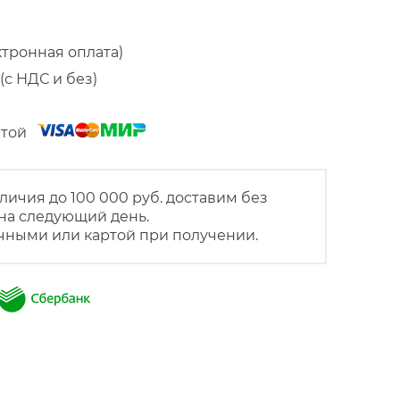
ктронная оплата)
(с НДС и без)
артой
личия до 100 000 руб. доставим без
на следующий день.
чными или картой при получении.