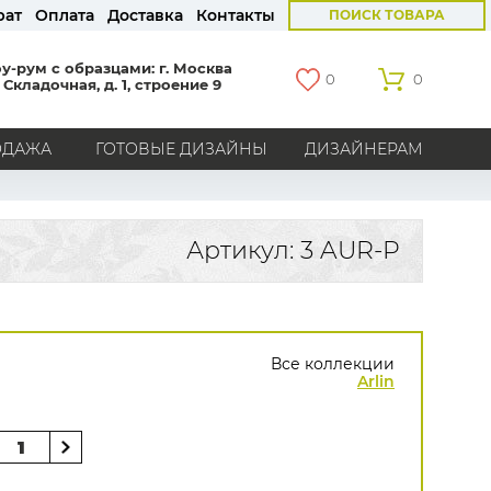
рат
Оплата
Доставка
Контакты
ПОИСК ТОВАРА
у-рум с образцами: г. Москва
0
0
 Складочная, д. 1, строение 9
ОДАЖА
ГОТОВЫЕ ДИЗАЙНЫ
ДИЗАЙНЕРАМ
СТРАНЫ
Америка
Англия
Бельгия
Германия
Артикул: 3 AUR-P
Голландия
Италия
Россия
Все страны
БРЕНДЫ
Все коллекции
Marburg
Loymina
Milassa
Aura
York
Arlin
Khroma
Andrea Rossi
Bernardo Bartalucci
Zambaiti
KT-Exclusive
Baoqili
AS Creation
Hygge Roll
Grandeco
Rasch
Luna