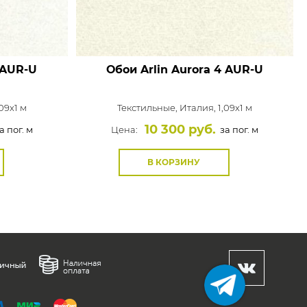
 AUR-U
Обои Arlin Aurora
4 AUR-U
09x1 м
Текстильные,
Италия, 1,09x1 м
10 300 руб.
а пог. м
Цена:
за пог. м
В КОРЗИНУ