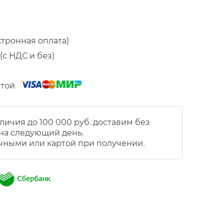
ктронная оплата)
(с НДС и без)
артой
личия до 100 000 руб. доставим без
на следующий день.
чными или картой при получении.