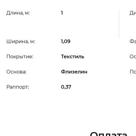
Длина, м:
1
Ди
Ширина, м:
1,09
Фа
Покрытие:
Текстиль
Ос
Основа:
Флизелин
П
Раппорт:
0,37
Оплата