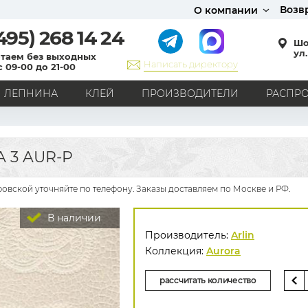
Возв
О компании
495)
268 14 24
Шо
ул.
таем без выходных
Написать директору
с 09-00 до 21-00
ЛЕПНИНА
КЛЕЙ
ПРОИЗВОДИТЕЛИ
РАСПР
СТИЛЬ
Кантри
Модерн
Прованс
Хай-тек
Лофт
 3 AUR-P
Классика
Английский стиль
Скандинавский стиль
Японский стиль
Все стили
ровской уточняйте по телефону. Заказы доставляем по Москве и РФ.
РИСУНОК
В наличии
Граффити
Карта мира
Книги
Под кирпич
Производитель:
Arlin
С вензелями
С надписями
Однотонные
Коллекция:
Aurora
Геометрический рисунок
Цветы
Дамаск
рассчитать количество
В клетку
В полоску
Все рисунки