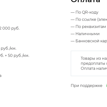
— По QR-коду
— По ссылке (эле
— По реквизитам 
 000 руб.
— Наличными
— Банковской к
руб./км.
 + 50 руб./км.
Товары из на
предоплаты 
Оплата нали
а
При поддержке