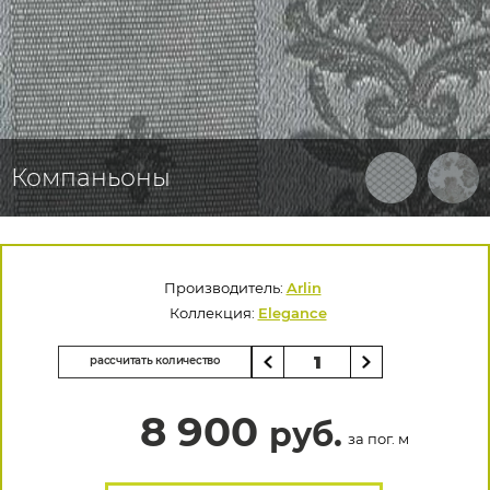
Компаньоны
Производитель:
Arlin
Коллекция:
Elegance
рассчитать количество
8 900
руб.
за пог. м