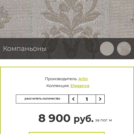
Компаньоны
Производитель:
Arlin
Коллекция:
Elegance
рассчитать количество
8 900
руб.
за пог. м