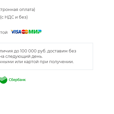
ктронная оплата)
(с НДС и без)
артой
личия до 100 000 руб. доставим без
на следующий день.
чными или картой при получении.