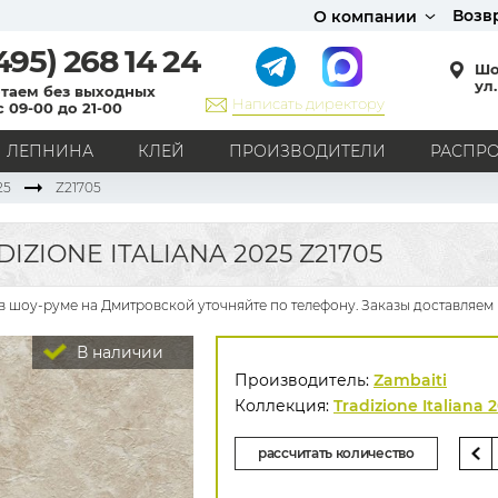
Возв
О компании
495)
268 14 24
Шо
ул.
таем без выходных
Написать директору
с 09-00 до 21-00
ЛЕПНИНА
КЛЕЙ
ПРОИЗВОДИТЕЛИ
РАСПР
25
Z21705
СТИЛЬ
Кантри
Модерн
Прованс
Хай-тек
Лофт
IZIONE ITALIANA 2025 Z21705
Классика
Английский стиль
Скандинавский стиль
Японский стиль
Все стили
5 в шоу-руме на Дмитровской уточняйте по телефону. Заказы доставляем
РИСУНОК
В наличии
Граффити
Карта мира
Книги
Под кирпич
Производитель:
Zambaiti
С вензелями
С надписями
Однотонные
Коллекция:
Tradizione Italiana 
Геометрический рисунок
Цветы
Дамаск
рассчитать количество
В клетку
В полоску
Все рисунки