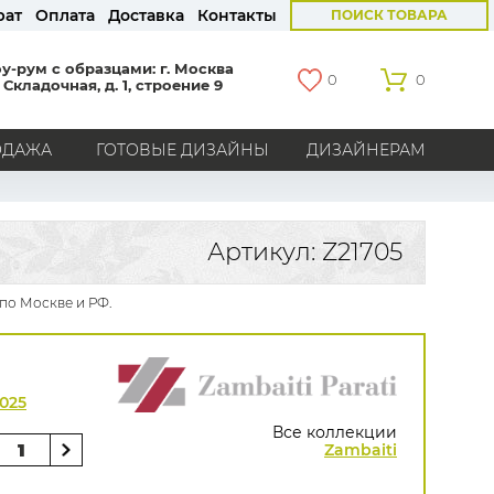
рат
Оплата
Доставка
Контакты
ПОИСК ТОВАРА
у-рум с образцами: г. Москва
0
0
 Складочная, д. 1, строение 9
ОДАЖА
ГОТОВЫЕ ДИЗАЙНЫ
ДИЗАЙНЕРАМ
СТРАНЫ
Америка
Англия
Бельгия
Германия
Артикул: Z21705
Голландия
Италия
Россия
Все страны
 по Москве и РФ.
БРЕНДЫ
Marburg
Loymina
Milassa
Aura
York
Khroma
Andrea Rossi
Bernardo Bartalucci
2025
Zambaiti
KT-Exclusive
Baoqili
Все коллекции
AS Creation
Zambaiti
Hygge Roll
Grandeco
Rasch
Luna