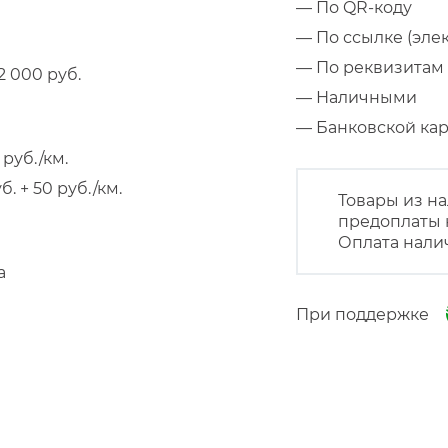
— По QR-коду
— По ссылке (эле
— По реквизитам 
 000 руб.
— Наличными
— Банковской к
руб./км.
 + 50 руб./км.
Товары из на
предоплаты 
Оплата нали
а
При поддержке