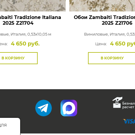
aiti Tradizione Italiana
Обои Zambaiti Tradizion
2025
Z21704
2025
Z21706
овые,
Италия, 0,53x10,05 м
Виниловые,
Италия, 0,53
4 650 руб.
4 650 ру
ена:
Цена:
В КОРЗИНУ
В КОРЗИНУ
для