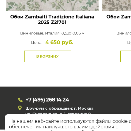
Обои Zambaiti Tradizione Italiana
Обои Zamb
2025
Z21701
Виниловые,
Италия, 0,53x10,05 м
Винил
4 650 руб.
Цена:
Ц
В КОРЗИНУ
+7 (495)
268 14 24
Шоу-рум с образцами: г. Москва
ул. Складочная, д. 1, строение 9
На нашем веб-сайте используются файлы cookie 
обеспечения наилучшего взаимодействия с