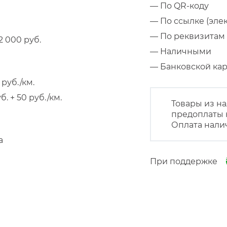
— По QR-коду
— По ссылке (эле
— По реквизитам 
 000 руб.
— Наличными
— Банковской к
руб./км.
 + 50 руб./км.
Товары из на
предоплаты 
Оплата нали
а
При поддержке