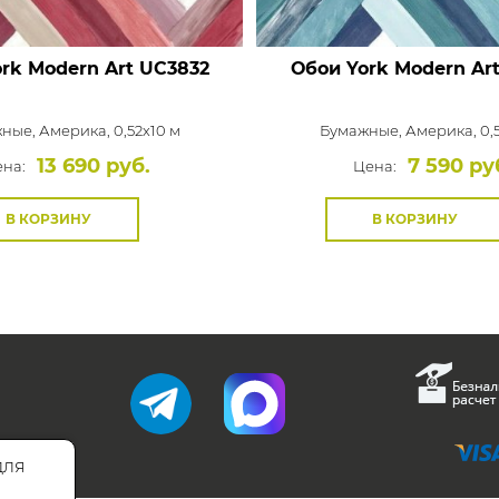
rk Modern Art
UC3832
Обои York Modern Ar
жные,
Америка, 0,52x10 м
Бумажные,
Америка, 0,
13 690 руб.
7 590 ру
на:
Цена:
В КОРЗИНУ
В КОРЗИНУ
для