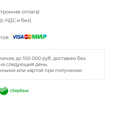
ктронная оплата)
(с НДС и без)
артой
личия до 100 000 руб. доставим без
на следующий день.
чными или картой при получении.