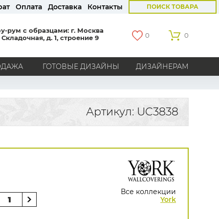
рат
Оплата
Доставка
Контакты
ПОИСК ТОВАРА
у-рум с образцами: г. Москва
0
0
 Складочная, д. 1, строение 9
ОДАЖА
ГОТОВЫЕ ДИЗАЙНЫ
ДИЗАЙНЕРАМ
СТРАНЫ
Америка
Англия
Бельгия
Германия
Артикул: UC3838
Голландия
Италия
Россия
Все страны
БРЕНДЫ
Marburg
Loymina
Milassa
Aura
York
Khroma
Andrea Rossi
Bernardo Bartalucci
Zambaiti
KT-Exclusive
Baoqili
Все коллекции
AS Creation
York
Hygge Roll
Распродажа остатков
Grandeco