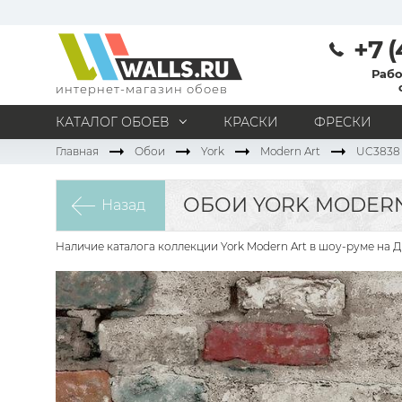
+7 (
Рабо
интернет-магазин обоев
КАТАЛОГ ОБОЕВ
КРАСКИ
ФРЕСКИ
Главная
Обои
York
Modern Art
UC3838
МАТЕРИАЛ
Под покраску
Натуральные
Флизелиновые
ОБОИ YORK MODERN
Назад
Виниловые
Бумажные
Текстильные
Акриловые
Все материалы
Наличие каталога коллекции York Modern Art в шоу-руме на 
ПОМЕЩЕНИЕ
Кабинет
Коридор
Офис
Гостиная
Спальня
Детская
Кухня
Прихожая
Все типы помещений