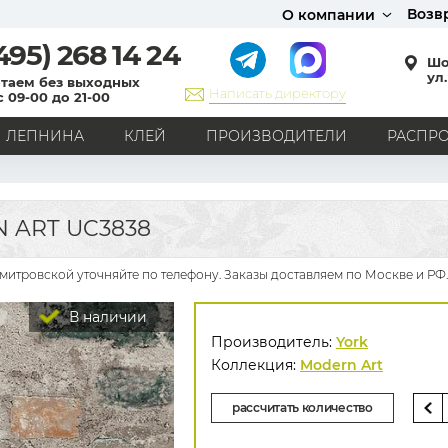
Возв
О компании
495)
268 14 24
Шо
ул.
таем без выходных
Написать директору
с 09-00 до 21-00
ЛЕПНИНА
КЛЕЙ
ПРОИЗВОДИТЕЛИ
РАСПР
СТИЛЬ
Кантри
Модерн
Прованс
Хай-тек
Лофт
 ART UC3838
Классика
Английский стиль
Скандинавский стиль
Японский стиль
Все стили
Дмитровской уточняйте по телефону. Заказы доставляем по Москве и РФ.
РИСУНОК
В наличии
Граффити
Карта мира
Книги
Под кирпич
Производитель:
York
С вензелями
С надписями
Однотонные
Коллекция:
Modern Art
Геометрический рисунок
Цветы
Дамаск
рассчитать количество
В клетку
В полоску
Все рисунки