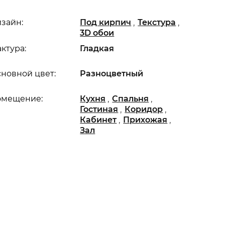
,
,
зайн:
Под кирпич
Текстура
3D обои
ктура:
Гладкая
новной цвет:
Разноцветный
,
,
омещение:
Кухня
Спальня
,
,
Гостиная
Коридор
,
,
Кабинет
Прихожая
Зал