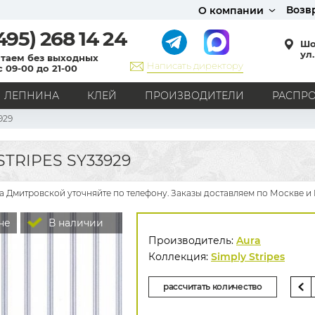
Возв
О компании
495)
268 14 24
Шо
ул.
таем без выходных
Написать директору
с 09-00 до 21-00
ЛЕПНИНА
КЛЕЙ
ПРОИЗВОДИТЕЛИ
РАСПР
929
СТИЛЬ
Кантри
Модерн
Прованс
Хай-тек
Лофт
TRIPES SY33929
Классика
Английский стиль
Скандинавский стиль
Японский стиль
Все стили
на Дмитровской уточняйте по телефону. Заказы доставляем по Москве и 
РИСУНОК
не
В наличии
Граффити
Карта мира
Книги
Под кирпич
Производитель:
Aura
С вензелями
С надписями
Однотонные
Коллекция:
Simply Stripes
Геометрический рисунок
Цветы
Дамаск
рассчитать количество
В клетку
В полоску
Все рисунки