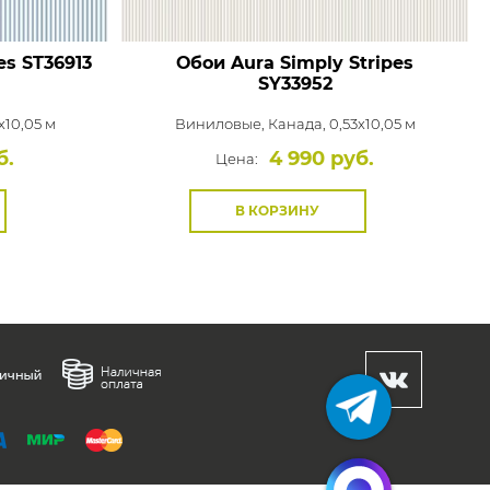
es
ST36913
Обои Aura Simply Stripes
SY33952
x10,05 м
Виниловые,
Канада, 0,53x10,05 м
б.
4 990 руб.
Цена:
В КОРЗИНУ