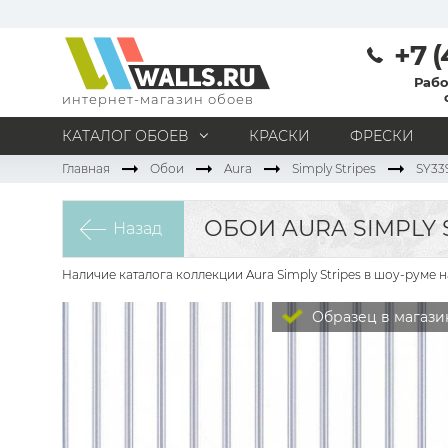
+7 (
Рабо
интернет-магазин обоев
КАТАЛОГ ОБОЕВ
КРАСКИ
ФРЕСКИ
Главная
Обои
Aura
Simply Stripes
SY33
МАТЕРИАЛ
Под покраску
Натуральные
Флизелиновые
ОБОИ AURA SIMPLY S
Назад
Виниловые
Бумажные
Текстильные
Акриловые
Все материалы
Наличие каталога коллекции Aura Simply Stripes в шоу-руме 
ПОМЕЩЕНИЕ
Образец в магази
Кабинет
Коридор
Офис
Гостиная
Спальня
Детская
Кухня
Прихожая
Все типы помещений