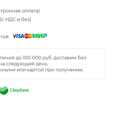
ктронная оплата)
(с НДС и без)
артой
личия до 100 000 руб. доставим без
на следующий день.
чными или картой при получении.