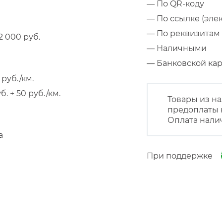
— По QR-коду
— По ссылке (эле
— По реквизитам 
 000 руб.
— Наличными
— Банковской к
руб./км.
 + 50 руб./км.
Товары из на
предоплаты 
Оплата нали
а
При поддержке