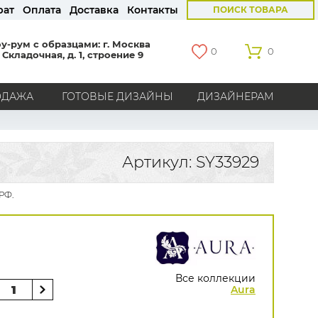
рат
Оплата
Доставка
Контакты
ПОИСК ТОВАРА
у-рум с образцами: г. Москва
0
0
 Складочная, д. 1, строение 9
ОДАЖА
ГОТОВЫЕ ДИЗАЙНЫ
ДИЗАЙНЕРАМ
СТРАНЫ
Америка
Англия
Бельгия
Германия
Артикул: SY33929
Голландия
Италия
Россия
Все страны
РФ.
БРЕНДЫ
Marburg
Loymina
Milassa
Aura
York
Khroma
Andrea Rossi
Bernardo Bartalucci
Zambaiti
KT-Exclusive
Baoqili
Все коллекции
AS Creation
Aura
Hygge Roll
Распродажа остатков
Grandeco