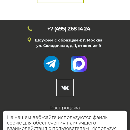
+7 (495)
268 14 24
Шоу-рум с образцами: г. Москва
ул. Складочная, д. 1, строение 9
Распродажа
Готовые дизайны
На нашем веб-сайте используются файлы
cookie для обеспечения наилучшего
Дизайнерам
взаимодействия с пользователем. Используя