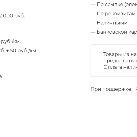
— По ссылке (эле
— По реквизитам 
 000 руб.
— Наличными
— Банковской к
руб./км.
 + 50 руб./км.
Товары из на
предоплаты 
Оплата нали
а
При поддержке