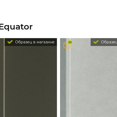
Equator
Образец в магазине
Образец