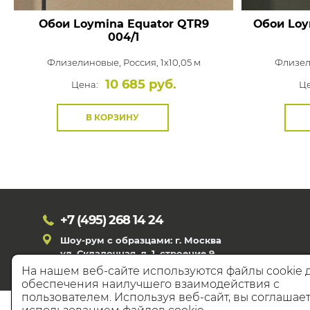
Обои Loymina Equator
QTR9
Обои Loy
004/1
Флизелиновые,
Россия, 1x10,05 м
Флизел
10 685 руб.
Цена:
Це
В КОРЗИНУ
+7 (495)
268 14 24
Шоу-рум с образцами: г. Москва
ул. Складочная, д. 1, строение 9
На нашем веб-сайте используются файлы cookie 
обеспечения наилучшего взаимодействия с
пользователем. Используя веб-сайт, вы соглашает
© 20