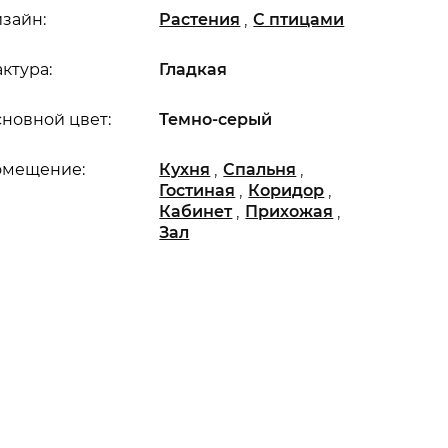
,
зайн:
Растения
С птицами
ктура:
Гладкая
новной цвет:
Темно-серый
,
,
омещение:
Кухня
Спальня
,
,
Гостиная
Коридор
,
,
Кабинет
Прихожая
Зал