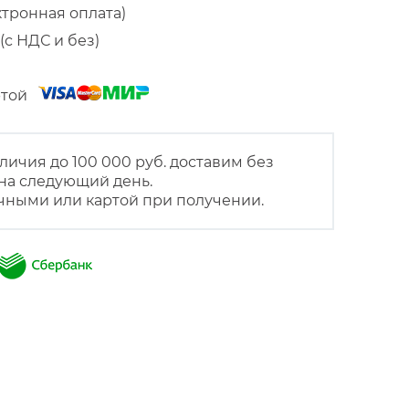
ктронная оплата)
(с НДС и без)
артой
личия до 100 000 руб. доставим без
на следующий день.
чными или картой при получении.