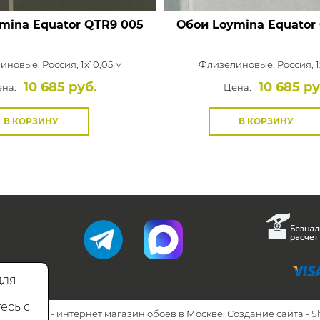
mina Equator
QTR9 005
Обои Loymina Equator
иновые,
Россия, 1x10,05 м
Флизелиновые,
Россия, 1
10 685 руб.
10 685 ру
на:
Цена:
В КОРЗИНУ
В КОРЗИНУ
для
есь с
26 Walls.ru - интернет магазин обоев в Москве. Создание сайта -
S