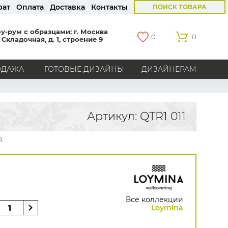
рат
Оплата
Доставка
Контакты
ПОИСК ТОВАРА
у-рум с образцами: г. Москва
0
0
 Складочная, д. 1, строение 9
ОДАЖА
ГОТОВЫЕ ДИЗАЙНЫ
ДИЗАЙНЕРАМ
СТРАНЫ
Америка
Англия
Бельгия
Германия
Артикул: QTR1 011
Голландия
Италия
Россия
Все страны
.
БРЕНДЫ
Marburg
Loymina
Milassa
Aura
York
Khroma
Andrea Rossi
Bernardo Bartalucci
Zambaiti
KT-Exclusive
Baoqili
Все коллекции
AS Creation
Loymina
Hygge Roll
Распродажа остатков
Grandeco