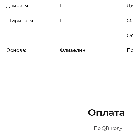
Длина, м:
1
Ди
Ширина, м:
1
Фа
Ос
Основа:
Флизелин
П
Оплата
— По QR-коду