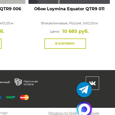
QTR9 006
Обои Loymina Equator
QTR9 011
x10,05 м
Флизелиновые,
Россия, 1x10,05 м
б.
10 685 руб.
Цена:
В КОРЗИНУ
hogo
Ресурсы по теме
Архив