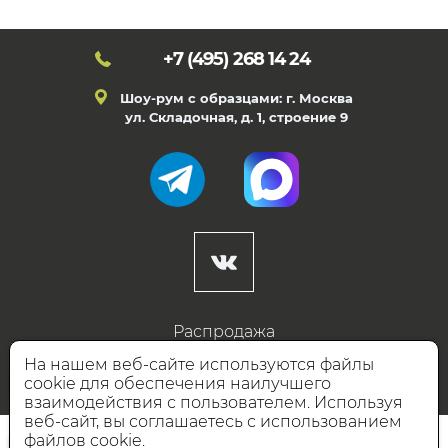
+7 (495)
268 14 24
Шоу-рум с образцами: г. Москва
ул. Складочная, д. 1, строение 9
Распродажа
Готовые дизайны
На нашем веб-сайте используются файлы
cookie для обеспечения наилучшего
Дизайнерам
взаимодействия с пользователем. Используя
веб-сайт, вы соглашаетесь с использованием
НАШИ ПАРТНЁРЫ
файлов cookie.