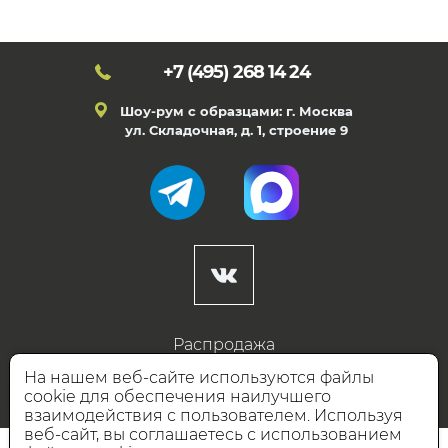
+7 (495)
268 14 24
Шоу-рум с образцами: г. Москва
ул. Складочная, д. 1, строение 9
Распродажа
Готовые дизайны
На нашем веб-сайте используются файлы
cookie для обеспечения наилучшего
Дизайнерам
взаимодействия с пользователем. Используя
веб-сайт, вы соглашаетесь с использованием
НАШИ ПАРТНЁРЫ