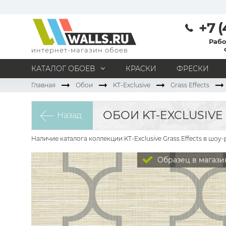
+7 (
Рабо
интернет-магазин обоев
КАТАЛОГ ОБОЕВ
КРАСКИ
ФРЕСКИ
Главная
Обои
KT-Exclusive
Grass Effects
МАТЕРИАЛ
Под покраску
Натуральные
Флизелиновые
ОБОИ KT-EXCLUSIVE 
Назад
Виниловые
Бумажные
Текстильные
Акриловые
Все материалы
Наличие каталога коллекции KT-Exclusive Grass Effects в шо
ПОМЕЩЕНИЕ
Образец в магази
Кабинет
Коридор
Офис
Гостиная
Спальня
Детская
Кухня
Прихожая
Все типы помещений