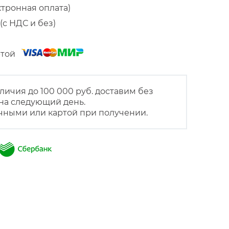
ктронная оплата)
(с НДС и без)
артой
личия до 100 000 руб. доставим без
на следующий день.
чными или картой при получении.