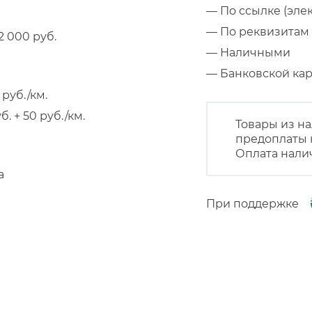
— По ссылке (эле
— По реквизитам 
 000 руб.
— Наличными
— Банковской к
руб./км.
 + 50 руб./км.
Товары из на
предоплаты 
Оплата нали
а
При поддержке