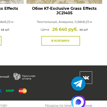
s Effects
Обои KT-Exclusive Grass Effects
JC21405
8x8,23 м
Текстильные,
Америка, 0,68x8,23 м
26 640 руб.
за шт.
Цена:
за шт.
В КОРЗИНУ
hogo
Ресурсы по теме
Архив