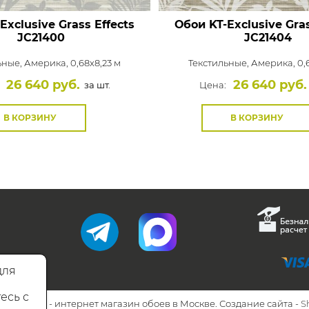
Exclusive Grass Effects
Обои KT-Exclusive Gras
JC21400
JC21404
ьные,
Америка, 0,68x8,23 м
Текстильные,
Америка, 0,6
26 640 руб.
26 640 руб.
за шт.
Цена:
В КОРЗИНУ
В КОРЗИНУ
для
есь с
26 Walls.ru - интернет магазин обоев в Москве. Создание сайта -
S