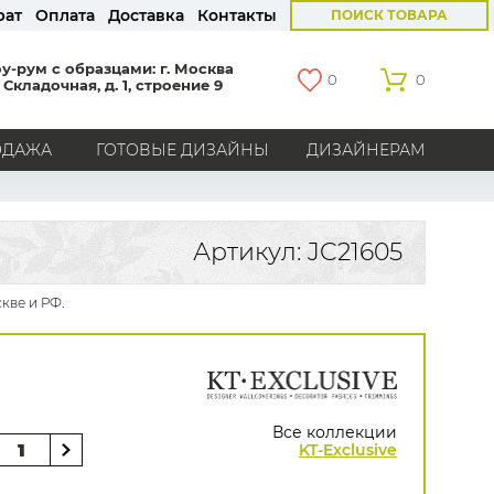
рат
Оплата
Доставка
Контакты
ПОИСК ТОВАРА
у-рум с образцами: г. Москва
0
0
 Складочная, д. 1, строение 9
ОДАЖА
ГОТОВЫЕ ДИЗАЙНЫ
ДИЗАЙНЕРАМ
СТРАНЫ
Америка
Англия
Бельгия
Германия
Артикул: JC21605
Голландия
Италия
Россия
Все страны
кве и РФ.
БРЕНДЫ
Marburg
Loymina
Milassa
Aura
York
Khroma
Andrea Rossi
Bernardo Bartalucci
Zambaiti
KT-Exclusive
Baoqili
Все коллекции
AS Creation
KT-Exclusive
Hygge Roll
Распродажа остатков
Grandeco