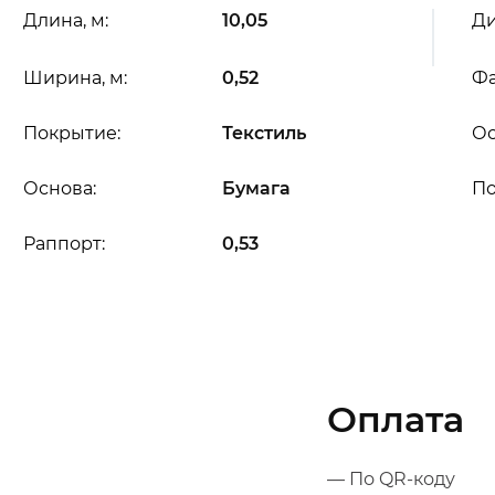
Длина, м:
10,05
Ди
Ширина, м:
0,52
Фа
Покрытие:
Текстиль
Ос
Основа:
Бумага
П
Раппорт:
0,53
Оплата
— По QR-коду