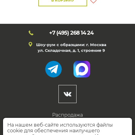
В КОРЗИНУ
+7 (495)
268 14 24
Шоу-рум с образцами: г. Москва
ул. Складочная, д. 1, строение 9
Распродажа
Готовые дизайны
На нашем веб-сайте используются файлы
cookie для обеспечения наилучшего
Дизайнерам