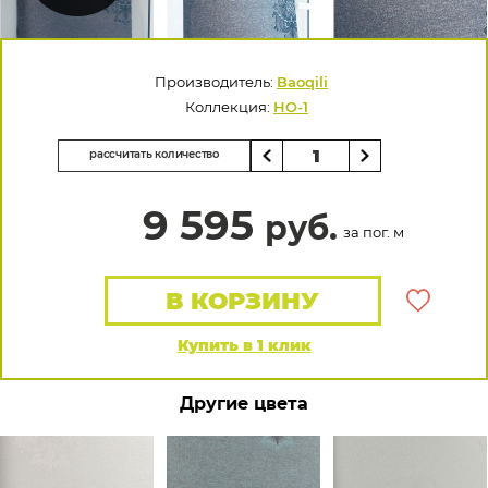
Производитель:
Baoqili
Коллекция:
HO-1
рассчитать количество
9 595
руб.
за пог. м
В КОРЗИНУ
Купить в 1 клик
Другие цвета