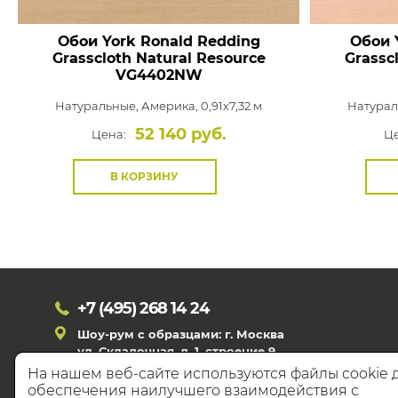
Обои York Ronald Redding
Обои 
Grasscloth Natural Resource
Grassc
VG4402NW
Натуральные,
Америка, 0,91x7,32 м
Натурал
52 140 руб.
Цена:
Це
В КОРЗИНУ
+7 (495)
268 14 24
Шоу-рум с образцами: г. Москва
ул. Складочная, д. 1, строение 9
На нашем веб-сайте используются файлы cookie 
обеспечения наилучшего взаимодействия с