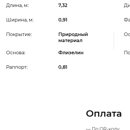
Длина, м:
7,32
Ди
Ширина, м:
0,91
Фа
Покрытие:
Природный
Ос
материал
Основа:
Флизелин
П
Раппорт:
0,81
Оплата
— По QR-коду