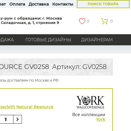
рат
Оплата
Доставка
Контакты
ПОИСК ТОВАРА
у-рум с образцами: г. Москва
0
0
 Складочная, д. 1, строение 9
ОДАЖА
ГОТОВЫЕ ДИЗАЙНЫ
ДИЗАЙНЕРАМ
СТРАНЫ
Америка
Англия
Бельгия
Германия
OURCE GV0258
Артикул: GV0258
Голландия
Италия
Россия
Все страны
казы доставляем по Москве и РФ.
БРЕНДЫ
Marburg
Loymina
Milassa
Aura
York
Khroma
Andrea Rossi
Bernardo Bartalucci
sscloth Natural Resource
Zambaiti
KT-Exclusive
Baoqili
Все коллекции
AS Creation
York
Hygge Roll
Распродажа остатков
Grandeco