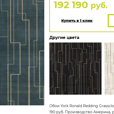
192 190
руб.
Купить в 1 клик
Другие цвета
Обои York Ronald Redding Grasscl
190 руб. Производство Америка, ра