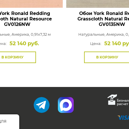
York Ronald Redding
Обои York Ronald R
loth Natural Resource
Grasscloth Natural R
GV0126NW
GV0135NW
ьные,
Америка, 0,91x7,32 м
Натуральные,
Америка, 0,
52 140 руб.
52 140 ру
на:
Цена:
В КОРЗИНУ
В КОРЗИНУ
для