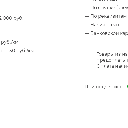
— По ссылке (эле
— По реквизитам 
 000 руб.
— Наличными
— Банковской к
руб./км.
 + 50 руб./км.
Товары из на
предоплаты 
Оплата нали
а
При поддержке