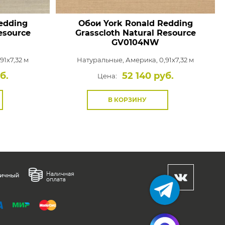
edding
Обои York Ronald Redding
esource
Grasscloth Natural Resource
GV0104NW
91x7,32 м
Натуральные,
Америка, 0,91x7,32 м
б.
52 140 руб.
Цена:
В КОРЗИНУ