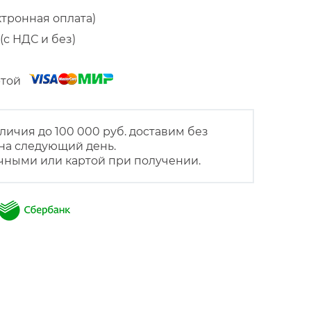
ктронная оплата)
(с НДС и без)
артой
личия до 100 000 руб. доставим без
на следующий день.
чными или картой при получении.