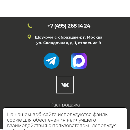
+7 (495)
268 14 24
Шоу-рум с образцами: г. Москва
ул. Складочная, д. 1, строение 9
Распродажа
Готовые дизайны
На нашем веб-сайте используются файлы
cookie для обеспечения наилучшего
Дизайнерам
взаимодействия с пользователем. Используя