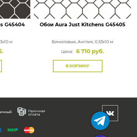
ns
G45404
Обои Aura Just Kitchens
G45405
53x10 м
Виниловые,
Англия, 0,53x10 м
б.
6 710 руб.
Цена:
В КОРЗИНУ