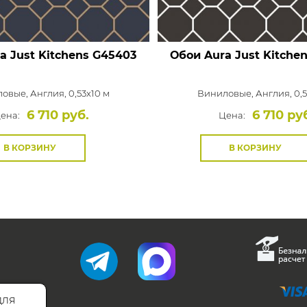
a Just Kitchens
G45403
Обои Aura Just Kitche
ловые,
Англия, 0,53x10 м
Виниловые,
Англия, 0,
6 710 руб.
6 710 ру
ена:
Цена:
В КОРЗИНУ
В КОРЗИНУ
для