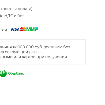
ктронная оплата)
(с НДС и без)
артой
личия до 100 000 руб. доставим без
на следующий день.
чными или картой при получении.