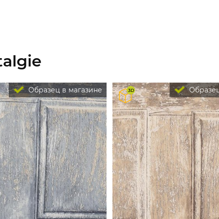
algie
Образец в магазине
Образец