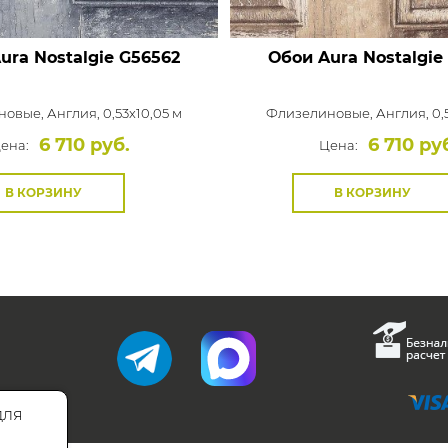
ura Nostalgie
G56562
Обои Aura Nostalgie
новые,
Англия, 0,53x10,05 м
Флизелиновые,
Англия, 0,
6 710 руб.
6 710 ру
ена:
Цена:
В КОРЗИНУ
В КОРЗИНУ
для