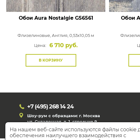
Обои Aura Nostalgie
G56561
Обои A
Флизелиновые,
Англия, 0,53x10,05 м
Флизели
6 710 руб.
Цена:
Ц
В КОРЗИНУ
+7 (495)
268 14 24
Шоу-рум с образцами: г. Москва
ул. Складочная, д. 1, строение 9
На нашем веб-сайте используются файлы cookie 
обеспечения наилучшего взаимодействия с