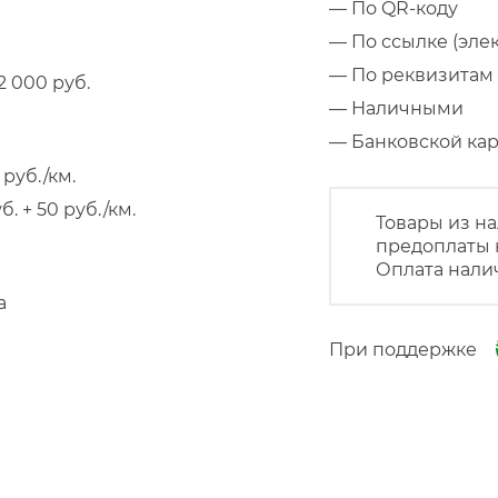
— По QR-коду
— По ссылке (эле
— По реквизитам 
 000 руб.
— Наличными
— Банковской к
руб./км.
 + 50 руб./км.
Товары из на
предоплаты 
Оплата нали
а
При поддержке