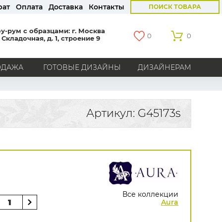
рат
Оплата
Доставка
Контакты
ПОИСК ТОВАРА
у-рум с образцами: г. Москва
0
0
 Складочная, д. 1, строение 9
ОДАЖА
ГОТОВЫЕ ДИЗАЙНЫ
ДИЗАЙНЕРАМ
СТРАНЫ
Америка
Англия
Бельгия
Германия
Артикул: G45173s
Голландия
Италия
Россия
Все страны
БРЕНДЫ
Marburg
Loymina
Milassa
Aura
York
Khroma
Andrea Rossi
Bernardo Bartalucci
Zambaiti
KT-Exclusive
Baoqili
Все коллекции
AS Creation
Aura
Hygge Roll
Grandeco
Rasch
Luna