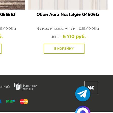
G56563
Обои Aura Nostalgie
G45061z
53x10,05 м
Флизелиновые,
Англия, 0,53x10,05 м
б.
6 710 руб.
Цена:
В КОРЗИНУ