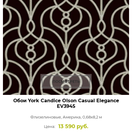
ПОСМОТРЕТЬ
Обои York Candice Olson Casual Elegance
EV3945
Флизелиновые,
Америка, 0,68x8,2 м
13 590 руб.
Цена: