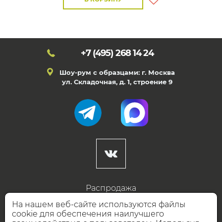
+7 (495)
268 14 24
Шоу-рум с образцами: г. Москва
ул. Складочная, д. 1, строение 9
Распродажа
Готовые дизайны
На нашем веб-сайте используются файлы
cookie для обеспечения наилучшего
Дизайнерам