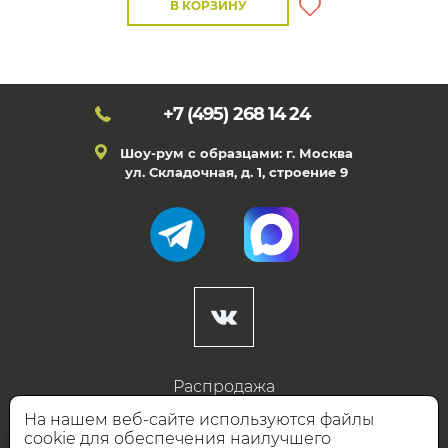
В КОРЗИНУ
+7 (495)
268 14 24
Шоу-рум с образцами: г. Москва
ул. Складочная, д. 1, строение 9
Распродажа
Готовые дизайны
На нашем веб-сайте используются файлы
cookie для обеспечения наилучшего
Дизайнерам