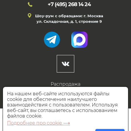
+7 (495)
268 14 24
Шоу-рум с образцами: г. Москва
ул. Складочная, д. 1, строение 9
Распродажа
Готовые дизайны
На нашем веб-сайте используются файлы
cookie для обеспечения наилучшего
Дизайнерам
взаимодействия с пользователем. Используя
веб-сайт, вы соглашаетесь с использованием
НАШИ ПАРТНЁРЫ
файлов cookie.
Подробнее про cookie ⟶