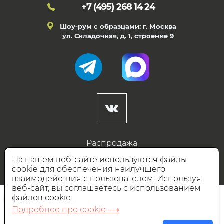
+7 (495)
268 14 24
Шоу-рум с образцами: г. Москва
ул. Складочная, д. 1, строение 9
Распродажа
Готовые дизайны
На нашем веб-сайте используются файлы
cookie для обеспечения наилучшего
Дизайнерам
взаимодействия с пользователем. Используя
веб-сайт, вы соглашаетесь с использованием
НАШИ ПАРТНЁРЫ
файлов cookie.
Подробнее про cookie ⟶