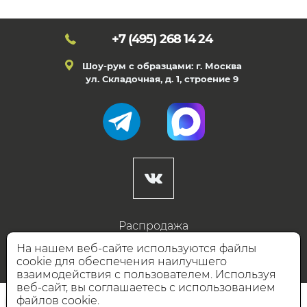
+7 (495)
268 14 24
Шоу-рум с образцами: г. Москва
ул. Складочная, д. 1, строение 9
Распродажа
Готовые дизайны
На нашем веб-сайте используются файлы
cookie для обеспечения наилучшего
Дизайнерам
взаимодействия с пользователем. Используя
веб-сайт, вы соглашаетесь с использованием
НАШИ ПАРТНЁРЫ
файлов cookie.