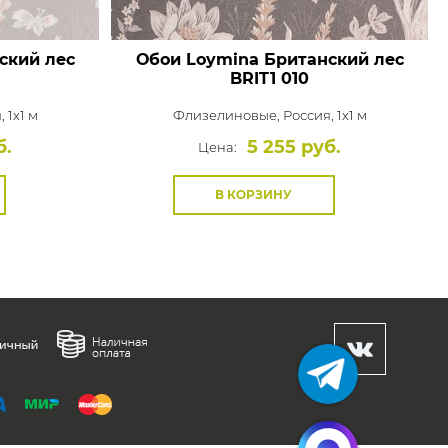
ский лес
Обои Loymina Британский лес
BRIT1 010
 1x1 м
Флизелиновые,
Россия, 1x1 м
б.
5 255 руб.
Цена:
В КОРЗИНУ