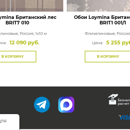
ymina Британский лес
Обои Loymina Британ
BRIT7 010
BRIT1 001/1
елиновые,
Россия, 1x10 м
Флизелиновые,
Россия,
12 090 руб.
5 255 ру
на:
Цена:
В КОРЗИНУ
В КОРЗИНУ
для