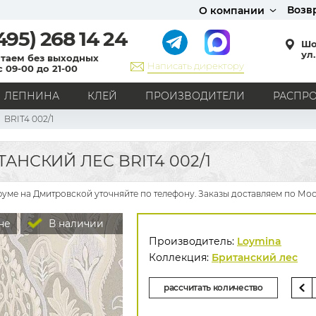
Возв
О компании
495)
268 14 24
Шо
ул.
таем без выходных
Написать директору
с 09-00 до 21-00
ЛЕПНИНА
КЛЕЙ
ПРОИЗВОДИТЕЛИ
РАСПР
BRIT4 002/1
СТИЛЬ
Кантри
Модерн
Прованс
Хай-тек
Лофт
АНСКИЙ ЛЕС BRIT4 002/1
Классика
Английский стиль
Скандинавский стиль
Японский стиль
Все стили
уме на Дмитровской уточняйте по телефону. Заказы доставляем по Мос
РИСУНОК
не
В наличии
Граффити
Карта мира
Книги
Под кирпич
Производитель:
Loymina
С вензелями
С надписями
Однотонные
Коллекция:
Британский лес
Геометрический рисунок
Цветы
Дамаск
рассчитать количество
В клетку
В полоску
Все рисунки