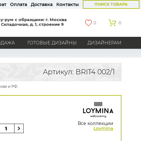
рат
Оплата
Доставка
Контакты
ПОИСК ТОВАРА
у-рум с образцами: г. Москва
0
0
 Складочная, д. 1, строение 9
ОДАЖА
ГОТОВЫЕ ДИЗАЙНЫ
ДИЗАЙНЕРАМ
СТРАНЫ
Америка
Англия
Бельгия
Германия
Артикул: BRIT4 002/1
Голландия
Италия
Россия
Все страны
кве и РФ.
БРЕНДЫ
Marburg
Loymina
Milassa
Aura
York
Khroma
Andrea Rossi
Bernardo Bartalucci
Zambaiti
KT-Exclusive
Baoqili
Все коллекции
AS Creation
Loymina
Hygge Roll
Распродажа остатков
Grandeco