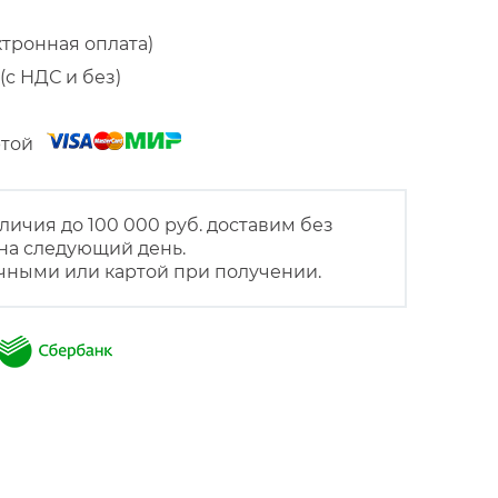
ктронная оплата)
(с НДС и без)
артой
личия до 100 000 руб. доставим без
на следующий день.
чными или картой при получении.