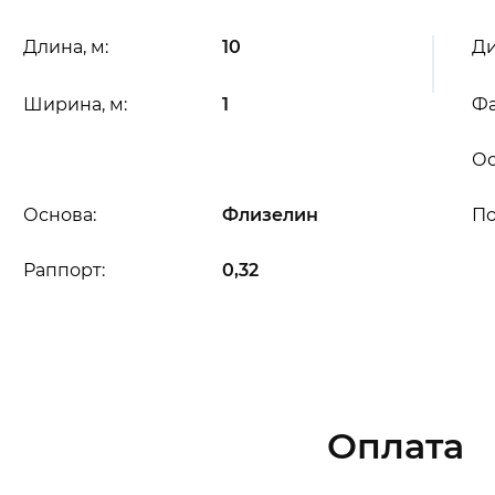
Длина, м:
10
Ди
Ширина, м:
1
Фа
Ос
Основа:
Флизелин
П
Раппорт:
0,32
Оплата