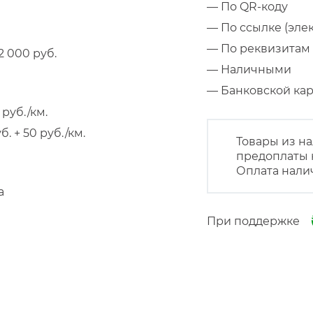
— По QR-коду
— По ссылке (эле
— По реквизитам 
 000 руб.
— Наличными
— Банковской к
руб./км.
 + 50 руб./км.
Товары из на
предоплаты 
Оплата нали
а
При поддержке