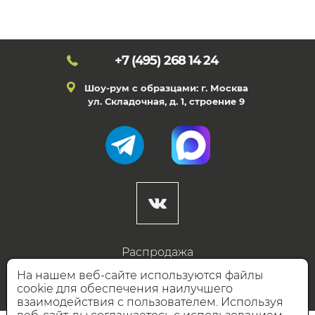
+7 (495)
268 14 24
Шоу-рум с образцами: г. Москва
ул. Складочная, д. 1, строение 9
Распродажа
Готовые дизайны
На нашем веб-сайте используются файлы
cookie для обеспечения наилучшего
Дизайнерам
взаимодействия с пользователем. Используя