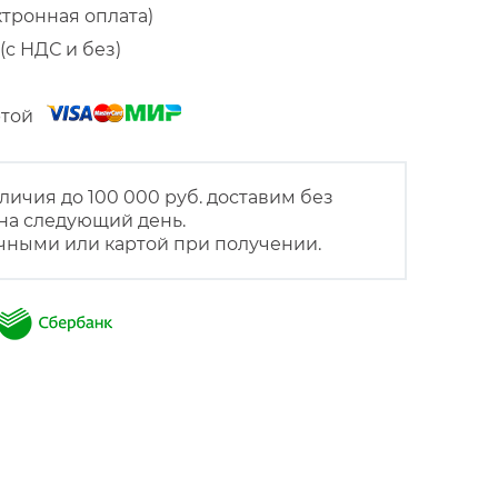
ктронная оплата)
(с НДС и без)
артой
личия до 100 000 руб. доставим без
на следующий день.
чными или картой при получении.