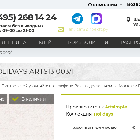
Возв
О компании
495)
268 14 24
Шо
ул.
таем без выходных
Написать директору
с 09-00 до 21-00
ЛЕПНИНА
КЛЕЙ
ПРОИЗВОДИТЕЛИ
РАСПР
3 003/1
СТИЛЬ
Кантри
Модерн
Прованс
Хай-тек
Лофт
IDAYS ARTS13 003/1
Классика
Английский стиль
Скандинавский стиль
Японский стиль
Все стили
а Дмитровской уточняйте по телефону. Заказы доставляем по Москве и 
РИСУНОК
не
В наличии
Граффити
Карта мира
Книги
Под кирпич
Производитель:
Artsimple
С вензелями
С надписями
Однотонные
Коллекция:
Holidays
Геометрический рисунок
Цветы
Дамаск
рассчитать количество
В клетку
В полоску
Все рисунки