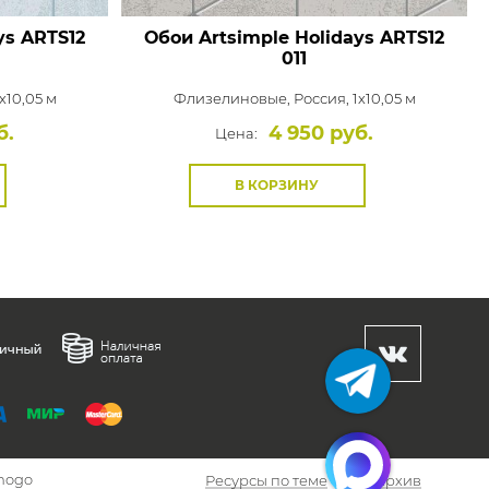
ys
ARTS12
Обои Artsimple Holidays
ARTS12
011
x10,05 м
Флизелиновые,
Россия, 1x10,05 м
б.
4 950 руб.
Цена:
В КОРЗИНУ
hogo
Ресурсы по теме
Архив