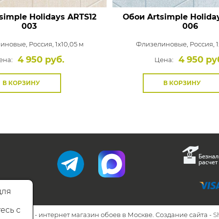
simple Holidays
ARTS12
Обои Artsimple Holida
003
006
иновые,
Россия, 1x10,05 м
Флизелиновые,
Россия, 1
4 950 руб.
4 950 ру
ена:
Цена:
В КОРЗИНУ
В КОРЗИНУ
для
есь с
26 Walls.ru - интернет магазин обоев в Москве. Создание сайта -
S