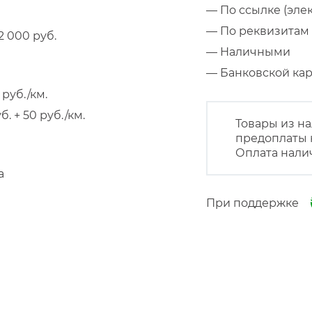
— По ссылке (эле
— По реквизитам 
 000 руб.
— Наличными
— Банковской к
руб./км.
 + 50 руб./км.
Товары из на
предоплаты 
Оплата нали
а
При поддержке