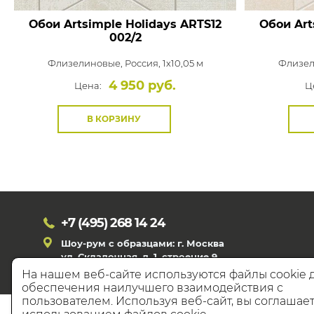
Обои Artsimple Holidays
ARTS12
Обои Art
002/2
Флизелиновые,
Россия, 1x10,05 м
Флизел
4 950 руб.
Цена:
Ц
В КОРЗИНУ
+7 (495)
268 14 24
Шоу-рум с образцами: г. Москва
ул. Складочная, д. 1, строение 9
На нашем веб-сайте используются файлы cookie 
обеспечения наилучшего взаимодействия с
пользователем. Используя веб-сайт, вы соглашает
© 20