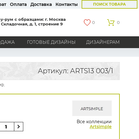
рат
Оплата
Доставка
Контакты
ПОИСК ТОВАРА
у-рум с образцами: г. Москва
0
0
 Складочная, д. 1, строение 9
ОДАЖА
ГОТОВЫЕ ДИЗАЙНЫ
ДИЗАЙНЕРАМ
СТРАНЫ
Америка
Англия
Бельгия
Германия
Артикул: ARTS13 003/1
Голландия
Италия
Россия
Все страны
РФ.
БРЕНДЫ
Marburg
Loymina
Milassa
Aura
York
Khroma
Andrea Rossi
Bernardo Bartalucci
Zambaiti
KT-Exclusive
Baoqili
Все коллекции
AS Creation
Artsimple
Hygge Roll
Распродажа остатков
Grandeco