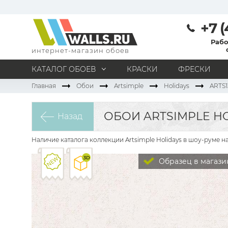
+7 (
Рабо
интернет-магазин обоев
КАТАЛОГ ОБОЕВ
КРАСКИ
ФРЕСКИ
Главная
Обои
Artsimple
Holidays
ARTS1
МАТЕРИАЛ
Под покраску
Натуральные
Флизелиновые
ОБОИ ARTSIMPLE HOL
Назад
Виниловые
Бумажные
Текстильные
Акриловые
Все материалы
Наличие каталога коллекции Artsimple Holidays в шоу-руме н
ПОМЕЩЕНИЕ
Образец в магази
Кабинет
Коридор
Офис
Гостиная
Спальня
Детская
Кухня
Прихожая
Все типы помещений