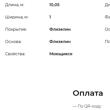
Длина, м:
10,05
Ди
Ширина, м:
1
Фа
Покрытие:
Флизелин
Ос
Основа:
Флизелин
П
Свойства:
Моющиеся
Оплата
— По QR-коду