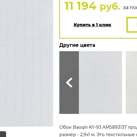
11 194
руб.
за пог
Купить в 1 клик
Другие цвета
Обои Baoqili KY-93 AMS893137 про
размер - 2,9x1 м. Это текстильны