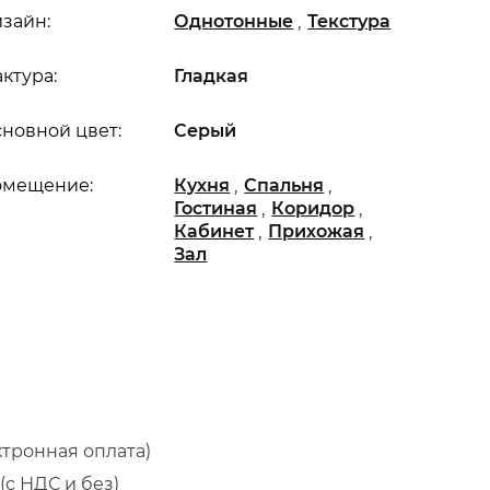
,
зайн:
Однотонные
Текстура
ктура:
Гладкая
новной цвет:
Серый
,
,
омещение:
Кухня
Спальня
,
,
Гостиная
Коридор
,
,
Кабинет
Прихожая
Зал
ктронная оплата)
(с НДС и без)