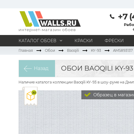
+7 (
Рабо
интернет-магазин обоев
КАТАЛОГ ОБОЕВ
КРАСКИ
ФРЕСКИ
Главная
Обои
Baoqili
KY-93
AMS893137
МАТЕРИАЛ
Под покраску
Натуральные
Флизелиновые
ОБОИ BAOQILI KY-93
Назад
Виниловые
Бумажные
Текстильные
Акриловые
Все материалы
Наличие каталога коллекции Baoqili KY-93 в шоу-руме на Дми
ПОМЕЩЕНИЕ
Образец в магази
Кабинет
Коридор
Офис
Гостиная
Спальня
Детская
Кухня
Прихожая
Все типы помещений