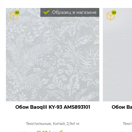
Образец в магазине
Обои Baoqili KY-93
AMS893101
Обои Ba
Текстильные,
Китай, 2,9x1 м
Текс