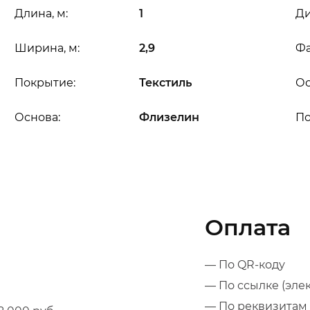
Длина, м:
1
Ди
Ширина, м:
2,9
Фа
Покрытие:
Текстиль
Ос
Основа:
Флизелин
П
Оплата
— По QR-коду
— По ссылке (эле
— По реквизитам 