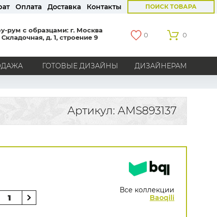
рат
Оплата
Доставка
Контакты
ПОИСК ТОВАРА
у-рум с образцами: г. Москва
0
0
 Складочная, д. 1, строение 9
ОДАЖА
ГОТОВЫЕ ДИЗАЙНЫ
ДИЗАЙНЕРАМ
СТРАНЫ
Америка
Англия
Бельгия
Германия
Артикул: AMS893137
Голландия
Италия
Россия
Все страны
БРЕНДЫ
Marburg
Loymina
Milassa
Aura
York
Khroma
Andrea Rossi
Bernardo Bartalucci
Zambaiti
KT-Exclusive
Baoqili
Все коллекции
AS Creation
Baoqili
Hygge Roll
Распродажа остатков
Grandeco