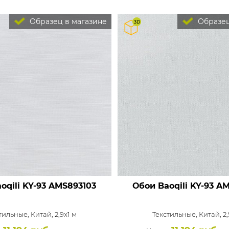
Образец в магазине
Образец
oqili KY-93
AMS893103
Обои Baoqili KY-93
AM
тильные,
Китай, 2,9x1 м
Текстильные,
Китай, 2,