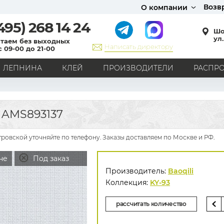
Возв
О компании
495)
268 14 24
Шо
ул.
таем без выходных
Написать директору
с 09-00 до 21-00
ЛЕПНИНА
КЛЕЙ
ПРОИЗВОДИТЕЛИ
РАСПР
СТИЛЬ
Кантри
Модерн
Прованс
Хай-тек
Лофт
 AMS893137
Классика
Английский стиль
Скандинавский стиль
Японский стиль
Все стили
тровской уточняйте по телефону. Заказы доставляем по Москве и РФ.
РИСУНОК
не
Под заказ
Граффити
Карта мира
Книги
Под кирпич
Производитель:
Baoqili
С вензелями
С надписями
Однотонные
Коллекция:
KY-93
Геометрический рисунок
Цветы
Дамаск
рассчитать количество
В клетку
В полоску
Все рисунки