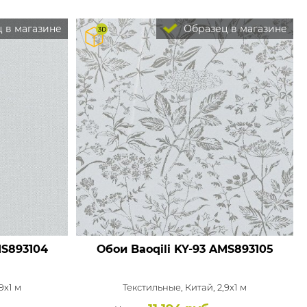
 в магазине
Образец в магазине
S893104
Обои Baoqili KY-93
AMS893105
9x1 м
Текстильные,
Китай, 2,9x1 м