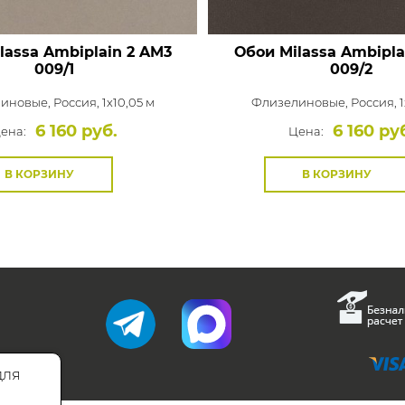
lassa Ambiplain 2
AM3
Обои Milassa Ambipla
009/1
009/2
иновые,
Россия, 1x10,05 м
Флизелиновые,
Россия, 1
6 160 руб.
6 160 ру
ена:
Цена:
В КОРЗИНУ
В КОРЗИНУ
для