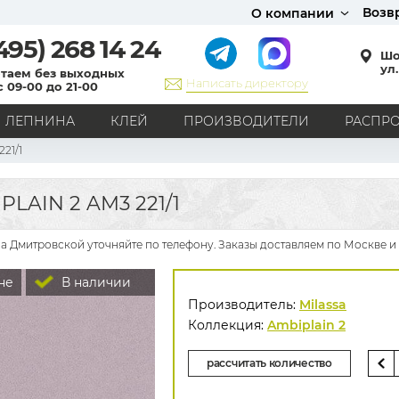
Возв
О компании
495)
268 14 24
Шо
ул.
таем без выходных
Написать директору
с 09-00 до 21-00
ЛЕПНИНА
КЛЕЙ
ПРОИЗВОДИТЕЛИ
РАСПР
221/1
СТИЛЬ
Кантри
Модерн
Прованс
Хай-тек
Лофт
LAIN 2 AM3 221/1
Классика
Английский стиль
Скандинавский стиль
Японский стиль
Все стили
на Дмитровской уточняйте по телефону. Заказы доставляем по Москве и
РИСУНОК
не
В наличии
Граффити
Карта мира
Книги
Под кирпич
Производитель:
Milassa
С вензелями
С надписями
Однотонные
Коллекция:
Ambiplain 2
Геометрический рисунок
Цветы
Дамаск
рассчитать количество
В клетку
В полоску
Все рисунки