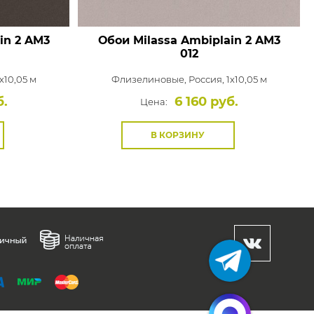
in 2
AM3
Обои Milassa Ambiplain 2
AM3
012
x10,05 м
Флизелиновые,
Россия, 1x10,05 м
б.
6 160 руб.
Цена:
В КОРЗИНУ