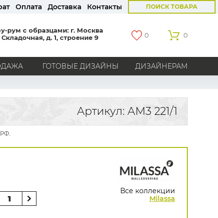
рат
Оплата
Доставка
Контакты
ПОИСК ТОВАРА
у-рум с образцами: г. Москва
0
0
 Складочная, д. 1, строение 9
ОДАЖА
ГОТОВЫЕ ДИЗАЙНЫ
ДИЗАЙНЕРАМ
СТРАНЫ
Америка
Англия
Бельгия
Германия
Артикул: AM3 221/1
Голландия
Италия
Россия
Все страны
 РФ.
БРЕНДЫ
Marburg
Loymina
Milassa
Aura
York
Khroma
Andrea Rossi
Bernardo Bartalucci
Zambaiti
KT-Exclusive
Baoqili
Все коллекции
AS Creation
Milassa
Hygge Roll
Распродажа остатков
Grandeco