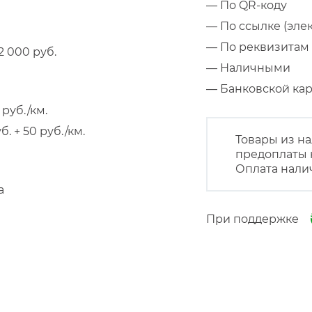
— По QR-коду
— По ссылке (эле
— По реквизитам 
 000 руб.
— Наличными
— Банковской к
руб./км.
 + 50 руб./км.
Товары из на
предоплаты 
Оплата нали
а
При поддержке