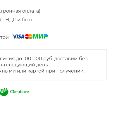
ктронная оплата)
(с НДС и без)
артой
личия до 100 000 руб. доставим без
на следующий день.
чными или картой при получении.