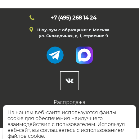
+7 (495)
268 14 24
Шоу-рум с образцами: г. Москва
ул. Складочная, д. 1, строение 9
Распродажа
Готовые дизайны
На нашем веб-сайте используются файлы
cookie для обеспечения наилучшего
Дизайнерам
взаимодействия с пользователем. Используя
веб-сайт, вы соглашаетесь с использованием
НАШИ ПАРТНЁРЫ
файлов cookie.