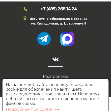
+7 (495)
268 14 24
Шоу-рум с образцами: г. Москва
ул. Складочная, д. 1, строение 9
Распродажа
Готовые дизайны
На нашем веб-сайте используются файлы
cookie для обеспечения наилучшего
Дизайнерам
взаимодействия с пользователем. Используя
веб-сайт, вы соглашаетесь с использованием
НАШИ ПАРТНЁРЫ
файлов cookie.
Подробнее про cookie ⟶