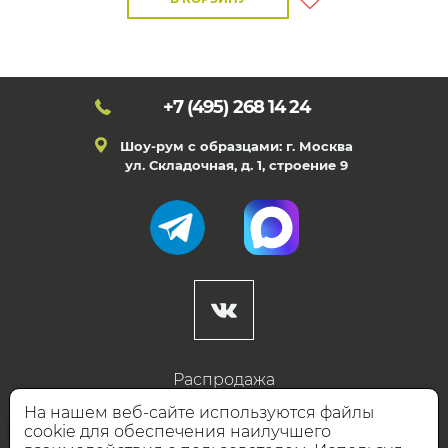
+7 (495)
268 14 24
Шоу-рум с образцами: г. Москва
ул. Складочная, д. 1, строение 9
Распродажа
Готовые дизайны
На нашем веб-сайте используются файлы
cookie для обеспечения наилучшего
Дизайнерам