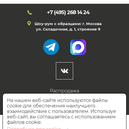
+7 (495)
268 14 24
Шоу-рум с образцами: г. Москва
ул. Складочная, д. 1, строение 9
Распродажа
Готовые дизайны
На нашем веб-сайте используются файлы
cookie для обеспечения наилучшего
Дизайнерам
взаимодействия с пользователем. Используя
веб-сайт, вы соглашаетесь с использованием
НАШИ ПАРТНЁРЫ
файлов cookie.