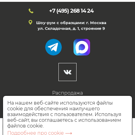
+7 (495)
268 14 24
Шоу-рум с образцами: г. Москва
ул. Складочная, д. 1, строение 9
Распродажа
Готовые дизайны
На нашем веб-сайте используются файлы
cookie для обеспечения наилучшего
Дизайнерам
взаимодействия с пользователем. Используя
веб-сайт, вы соглашаетесь с использованием
НАШИ ПАРТНЁРЫ
файлов cookie.
Подробнее про cookie ⟶