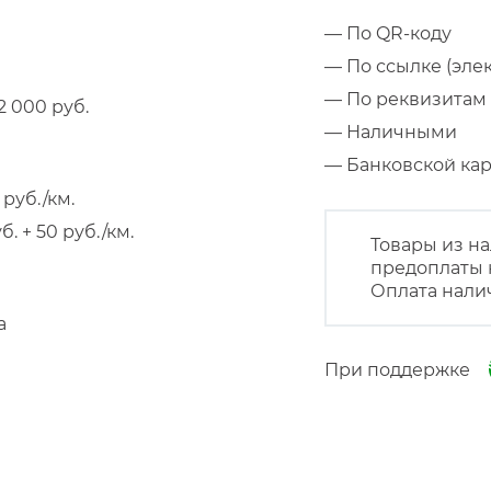
— По QR-коду
— По ссылке (эле
— По реквизитам 
 000 руб.
— Наличными
— Банковской к
руб./км.
 + 50 руб./км.
Товары из на
предоплаты 
Оплата нали
а
При поддержке