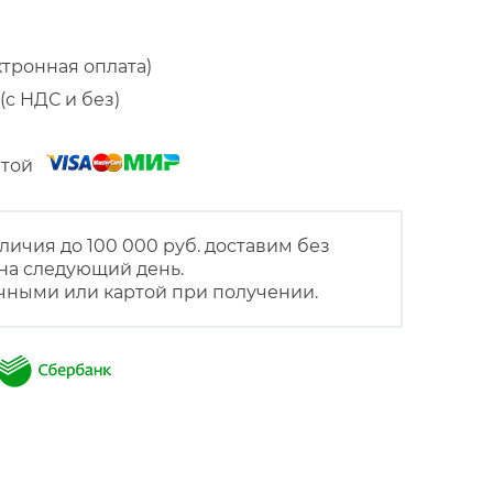
ктронная оплата)
(с НДС и без)
артой
личия до 100 000 руб. доставим без
на следующий день.
чными или картой при получении.