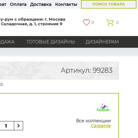
рат
Оплата
Доставка
Контакты
ПОИСК ТОВАРА
у-рум с образцами: г. Москва
0
0
 Складочная, д. 1, строение 9
ОДАЖА
ГОТОВЫЕ ДИЗАЙНЫ
ДИЗАЙНЕРАМ
СТРАНЫ
Америка
Англия
Бельгия
Германия
Артикул: 99283
Голландия
Италия
Россия
Все страны
Ф.
БРЕНДЫ
Marburg
Loymina
Milassa
Aura
York
Khroma
Andrea Rossi
Bernardo Bartalucci
Zambaiti
KT-Exclusive
Baoqili
Все коллекции
AS Creation
Cassanie
Hygge Roll
Распродажа остатков
Grandeco