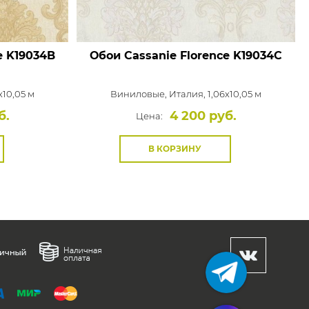
e
K19034B
Обои Cassanie Florence
K19034C
x10,05 м
Виниловые,
Италия, 1,06x10,05 м
б.
4 200 руб.
Цена:
В КОРЗИНУ