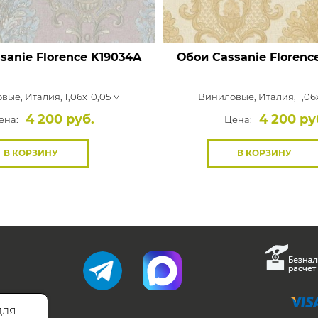
sanie Florence
K19034A
Обои Cassanie Florenc
овые,
Италия, 1,06x10,05 м
Виниловые,
Италия, 1,06
4 200 руб.
4 200 ру
ена:
Цена:
В КОРЗИНУ
В КОРЗИНУ
для