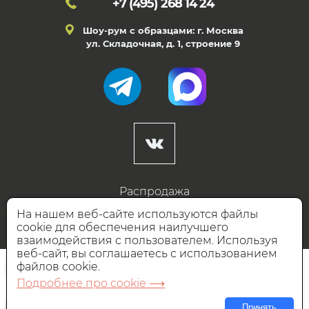
+7 (495)
268 14 24
Шоу-рум с образцами: г. Москва
ул. Складочная, д. 1, строение 9
Распродажа
Готовые дизайны
На нашем веб-сайте используются файлы
cookie для обеспечения наилучшего
Дизайнерам
взаимодействия с пользователем. Используя
веб-сайт, вы соглашаетесь с использованием
НАШИ ПАРТНЁРЫ
файлов cookie.
Подробнее про cookie ⟶
Принять