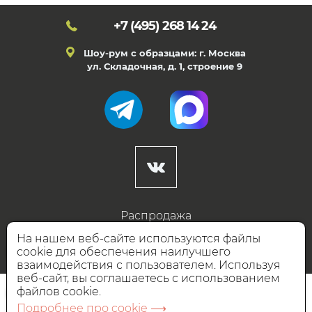
+7 (495)
268 14 24
Шоу-рум с образцами: г. Москва
ул. Складочная, д. 1, строение 9
Распродажа
Готовые дизайны
На нашем веб-сайте используются файлы
cookie для обеспечения наилучшего
Дизайнерам
взаимодействия с пользователем. Используя
веб-сайт, вы соглашаетесь с использованием
НАШИ ПАРТНЁРЫ
файлов cookie.
Подробнее про cookie ⟶