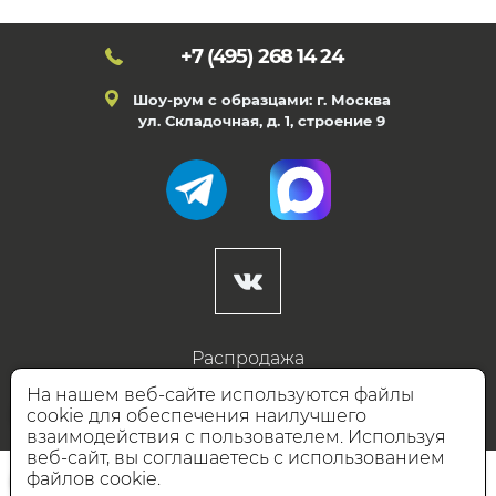
+7 (495)
268 14 24
Шоу-рум с образцами: г. Москва
ул. Складочная, д. 1, строение 9
Распродажа
Готовые дизайны
На нашем веб-сайте используются файлы
cookie для обеспечения наилучшего
Дизайнерам
взаимодействия с пользователем. Используя
веб-сайт, вы соглашаетесь с использованием
НАШИ ПАРТНЁРЫ
файлов cookie.