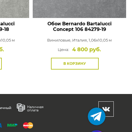
alucci
Обои Bernardo Bartalucci
9-18
Concept 106
84279-19
x10,05 м
Виниловые,
Италия, 1,06x10,05 м
б.
4 800 руб.
Цена:
В КОРЗИНУ