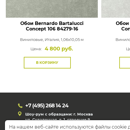
Обои Bernardo Bartalucci
Обои 
Concept 106
84279-16
Con
Виниловые,
Италия, 1,06x10,05 м
Винил
4 800 руб.
Цена:
Ц
В КОРЗИНУ
+7 (495)
268 14 24
Шоу-рум с образцами: г. Москва
ул. Складочная, д. 1, строение 9
На нашем веб-сайте используются файлы cookie 