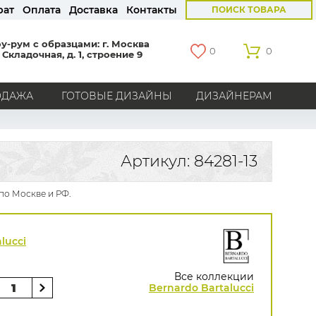
рат
Оплата
Доставка
Контакты
ПОИСК ТОВАРА
у-рум с образцами: г. Москва
0
0
 Складочная, д. 1, строение 9
ОДАЖА
ГОТОВЫЕ ДИЗАЙНЫ
ДИЗАЙНЕРАМ
СТРАНЫ
Америка
Англия
Бельгия
Германия
Артикул: 84281-13
Голландия
Италия
Россия
Все страны
 по Москве и РФ.
БРЕНДЫ
Marburg
Loymina
Milassa
Aura
York
lucci
Khroma
Andrea Rossi
Bernardo Bartalucci
Zambaiti
KT-Exclusive
Baoqili
Все коллекции
AS Creation
Bernardo Bartalucci
Hygge Roll
Распродажа остатков
Grandeco