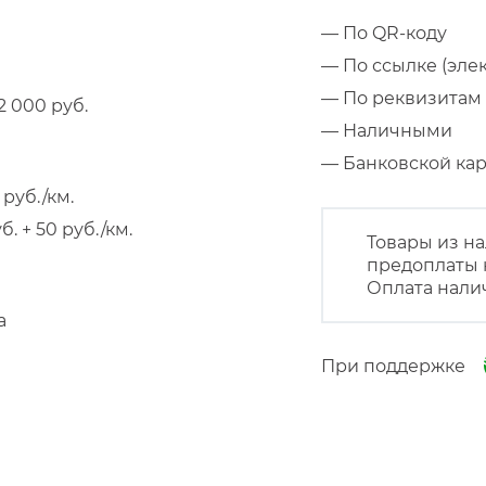
— По QR-коду
— По ссылке (эле
— По реквизитам 
 000 руб.
— Наличными
— Банковской к
руб./км.
 + 50 руб./км.
Товары из на
предоплаты 
Оплата нали
а
При поддержке