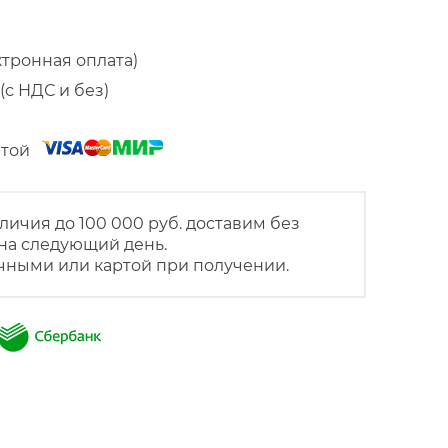
ктронная оплата)
(с НДС и без)
артой
личия до 100 000 руб. доставим без
на следующий день.
чными или картой при получении.