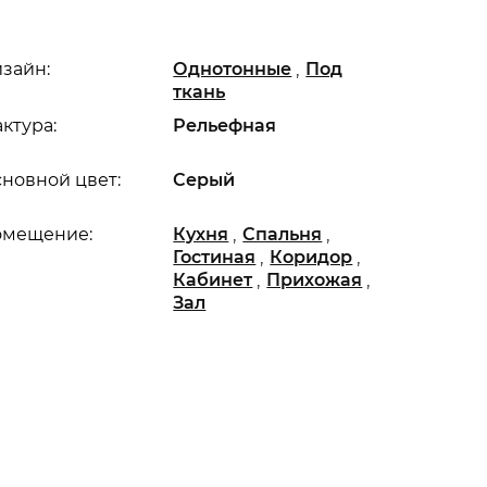
,
зайн:
Однотонные
Под
ткань
ктура:
Рельефная
новной цвет:
Серый
,
,
омещение:
Кухня
Спальня
,
,
Гостиная
Коридор
,
,
Кабинет
Прихожая
Зал